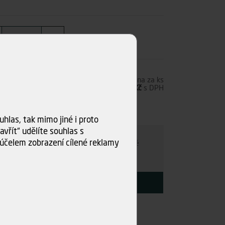
4,00 Kč
s DPH
Cena za ks
69,42 Kč
bez DPH
84,00 Kč
s DPH
s)
hlas, tak mimo jiné i proto
ru
vřít“ udělíte souhlas s
účelem zobrazení cílené reklamy
e individuálně
- kamkoli po ČR. Po nezávazné
ce s Vámi najdeme nejvýhodnější variantu.
KOUPIT