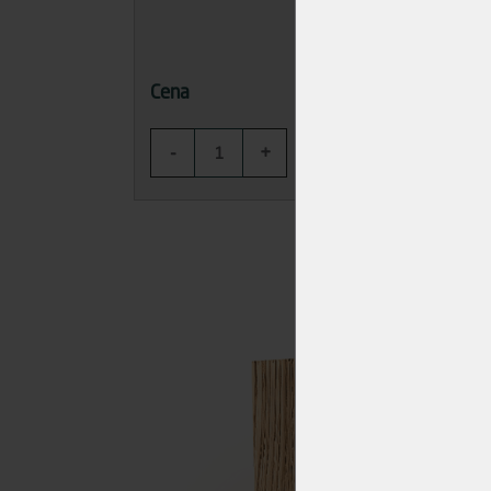
56,26 Kč
Cena
Cena
-
+
-
KOUPIT