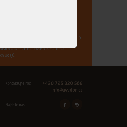
..
Registrovat
vinkách a akčních nabídkách e-mailem a
ch údajů
.
+420 725 320 568
Kontaktujte nás
info@avydon.cz
Najdete nás