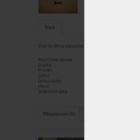
Popis
Vrut do dřeva zápustná hlava, drážka PZ, rozměr 4,5
Povrchová úprava
Drážka
Průměr
Délka
Délka závitu
Hlava
Velikost drážky
Příslušenství (3 )
Dotazy
Hodnocení
A