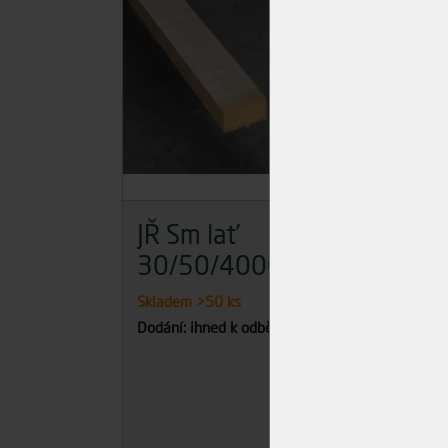
JŘ Sm lať
JŘ
30/50/4000
18
Skladem
>50 ks
Skla
Dodání: ihned k odběru
Dodán