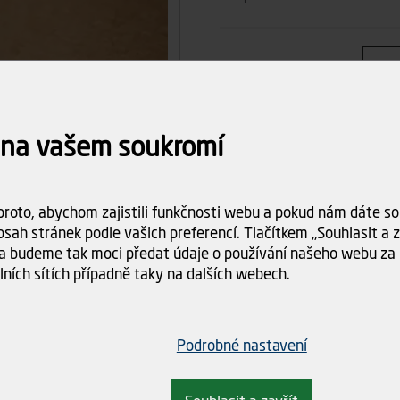
Počet ks
8
Celkem
 na vašem soukromí
Dostupnost:
Skladem (7 k
roto, abychom zajistili funkčnosti webu a pokud nám dáte sou
Doba dodání:
ihned k odbě
sah stránek podle vašich preferencí. Tlačítkem „Souhlasit a za
a budeme tak moci předat údaje o používání našeho webu za 
Doprava
Spočítám
lních sítích případně taky na dalších webech.
objednáv
Podrobné nastavení