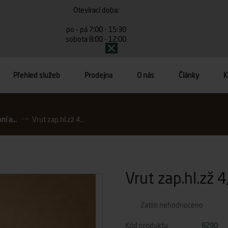
Otevírací doba:
po - pá 7:00 - 15:30
sobota 8:00 - 12:00
Přehled služeb
Prodejna
O nás
Články
K
í a...
Vrut zap.hl.zž 4...
Vrut zap.hl.zž 
Zatím nehodnoceno
Kód produktu
8290