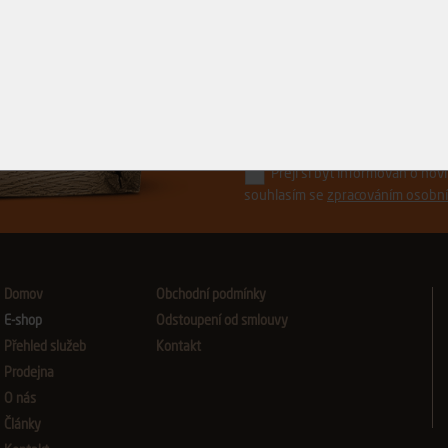
Řízněte do toho.
s ostrými novinkami z Avydonu
Přeji si být informován o no
souhlasím se
zpracováním osobní
Domov
Obchodní podmínky
E-shop
Odstoupení od smlouvy
Přehled služeb
Kontakt
Prodejna
O nás
Články