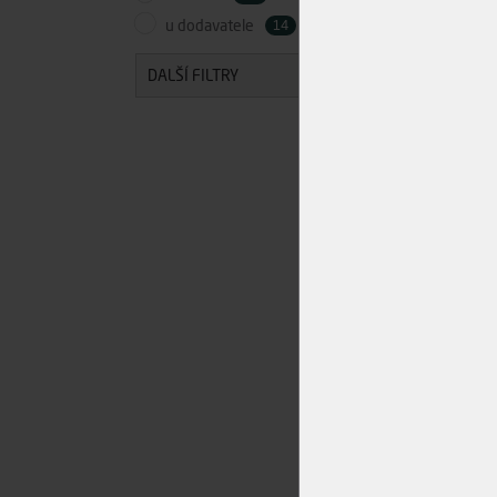
u dodavatele
14
DALŠÍ FILTRY
Vr
4x
Skl
Dodá