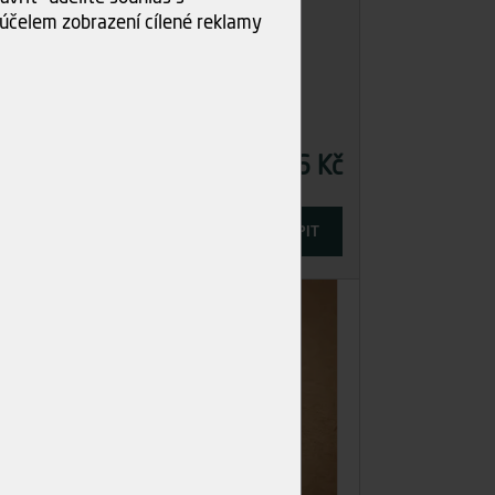
účelem zobrazení cílené reklamy
4 Kč
2,66 Kč
Cena
-
+
IT
KOUPIT