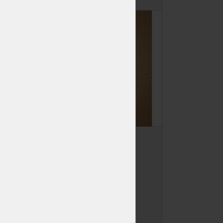
Vrut konstrukční
4x40 TX20
Skladem
>50 ks