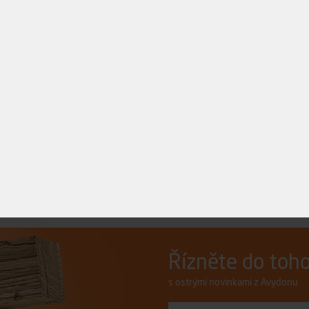
1
2
3
4
9
17
25
Řízněte do toho.
s ostrými novinkami z Avydonu