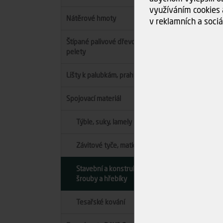
využíváním cookies 
Nátěrové hmoty
v reklamních a sociá
Štípané palivové dřevo, brikety,
pelety
Lišty k palubkám, prahy
Cen
Spojovací materiál
-
Týble, suky, lamely
Závitové tyče, matky, podložky
Stavební a konstrukční vruty,
šrouby a hřebíky
Tesařské kování