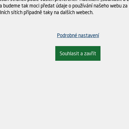
a budeme tak moci předat údaje o používání našeho webu za 
lních sítích případně taky na dalších webech.
Podrobné nastavení
1,89 Kč
2,4
a
Cena
Souhlasit a zavřít
+
-
+
KOUPIT
KOUP