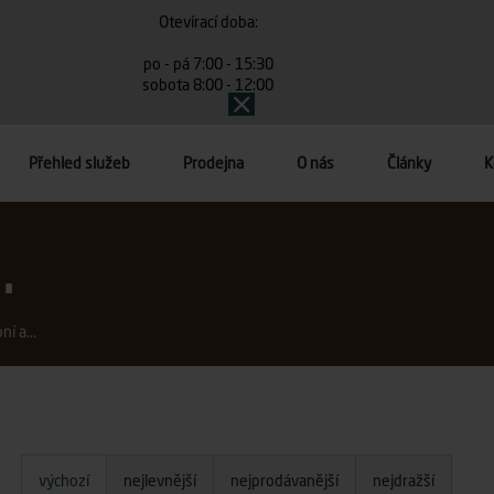
Otevírací doba:
po - pá 7:00 - 15:30
sobota 8:00 - 12:00
Přehled služeb
Prodejna
O nás
Články
K
.
í a...
výchozí
nejlevnější
nejprodávanější
nejdražší