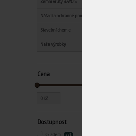
Zemní vruty BAYO.S
Nářadí a ochranné pomůcky
Vr
3x
Stavební chemie
Skl
Naše výrobky
Dodá
Cena
0
Kč
278
Kč
Cen
Dostupnost
-
skladem
381