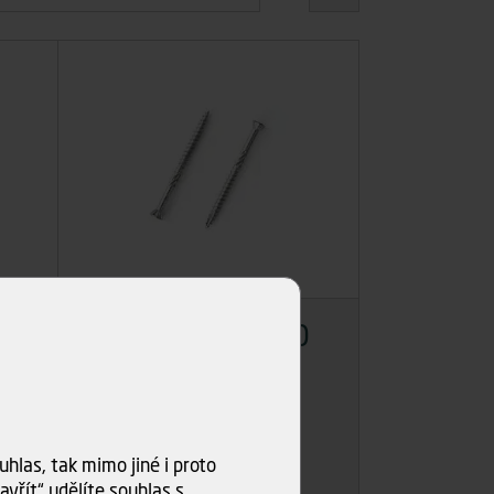
0
Vrut TERASA 5x60
nerez TX25
Skladem
>50 ks
Dodání: ihned k odběru
hlas, tak mimo jiné i proto
vřít“ udělíte souhlas s