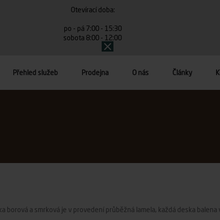
Otevírací doba:
po - pá 7:00 - 15:30
sobota 8:00 - 12:00
Přehled služeb
Prodejna
O nás
Články
K
a borová a smrková je v provedení průběžná lamela, každá deska balena v 