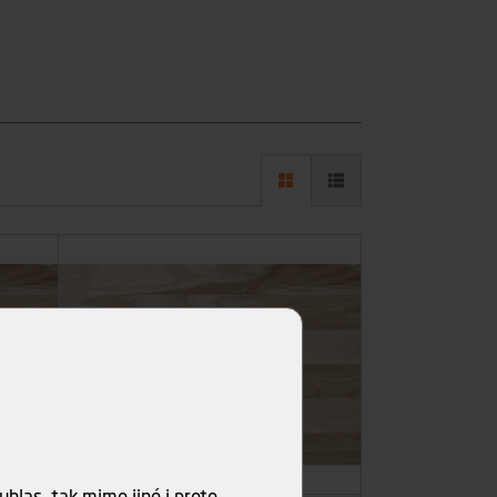
hlas, tak mimo jiné i proto