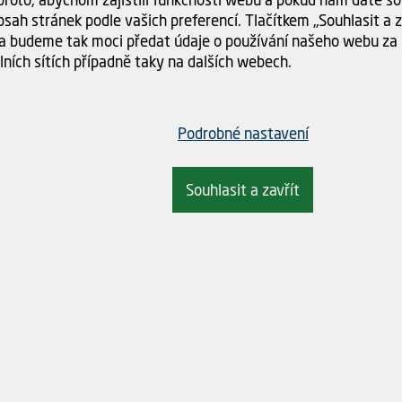
sah stránek podle vašich preferencí. Tlačítkem „Souhlasit a za
árovka dub
Spárovka jasan na
a budeme tak moci předat údaje o používání našeho webu za 
/650/4000 nast.
25/660/4000
lních sítích případně taky na dalších webech.
adem
10 ks
Skladem
23 ks
Podrobné nastavení
Souhlasit a zavřít
8 494,20 Kč
4 871,4
a
Cena
+
-
+
KOUPIT
KOUP