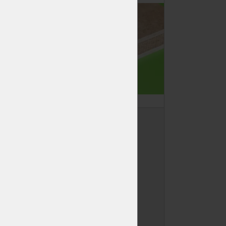
Sololit surový
3/1220/2440
0 Kč
Skladem
24 ks
IT