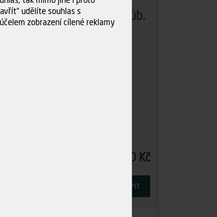
vřít“ udělíte souhlas s
st.
Spárovka jasan průb.
účelem zobrazení cílené reklamy
25/660/2400
Skladem
16 ks
6 Kč
3 593,70 Kč
Cena
-
+
IT
KOUPIT