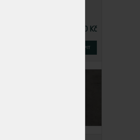
195,00 Kč
Cena
-
+
KOUPIT