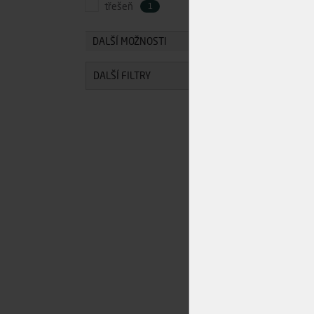
třešeň
1
DALŠÍ MOŽNOSTI
Cen
DALŠÍ FILTRY
-