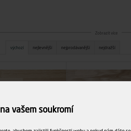
Zobrazit více
výchozí
nejlevnější
nejprodávanější
nejdražší
 na vašem soukromí
roto, abychom zajistili funkčnosti webu a pokud nám dáte sou