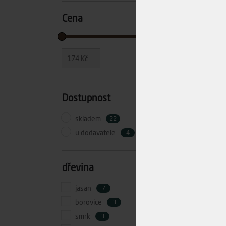
Cena
174
Kč
11,132
Kč
Dostupnost
skladem
22
Sp
u dodavatele
4
40
Skl
dřevina
jasan
7
borovice
3
smrk
3