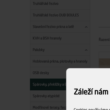
Truhlářské řezivo
Truhlářské řezivo DUB BOULES
Stavební řezivo prkna a latě
KVH a BSH hranoly
Řazení:
Palubky
Hoblovaná prkna, plotovky a hranoly
OSB desky
Spárovky, překližky a BIO desky
Záleží nám
Spárovky atypické
Modřínové terasy, fasády a palubky
Cookies používáme p