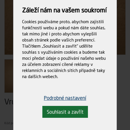
Záleží nám na vašem soukromí
Cookies používáme proto, abychom zajistili
funkčnosti webu a pokud nám dáte souhlas,
tak mimo jiné i proto abychom vylepšili
obsah stránek podle vašich preferencí.
Tlačítkem „Souhlasit a zavřít“ udělíte
souhlas s využíváním cookies a budeme tak
moci předat údaje o používání našeho webu
za účelem zobrazení cílené reklamy v
reklamních a sociálních sítích případně taky
na dalších webech.
Podrobné nastavení
Vrut konstrukční 5x120 TX25
Souhlasit a zavřít
Zatím nehodnoceno
Kód produktu
8319