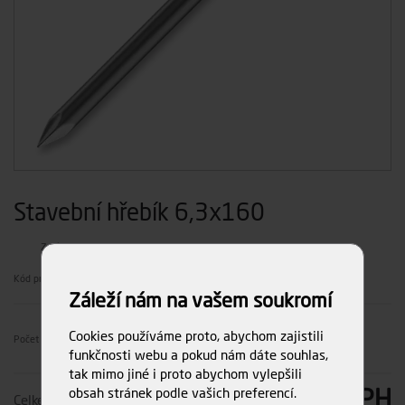
Stavební hřebík 6,3x160
Zatím nehodnoceno
Kód produktu
2571
Záleží nám na vašem soukromí
Cookies používáme proto, abychom zajistili
Počet ks
funkčnosti webu a pokud nám dáte souhlas,
tak mimo jiné i proto abychom vylepšili
obsah stránek podle vašich preferencí.
73,14 Kč
s DPH
Celkem