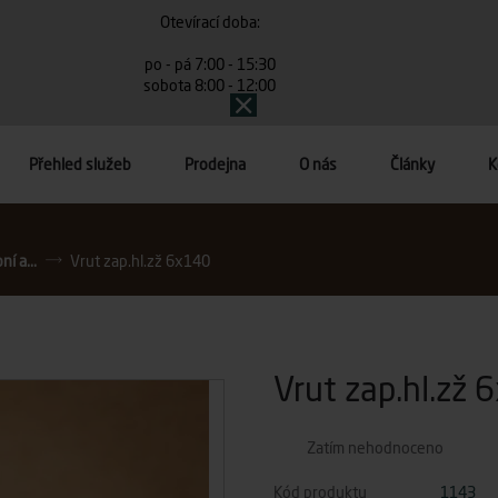
Otevírací doba:
po - pá 7:00 - 15:30
sobota 8:00 - 12:00
Přehled služeb
Prodejna
O nás
Články
K
í a...
Vrut zap.hl.zž 6x140
Vrut zap.hl.zž 
Zatím nehodnoceno
Kód produktu
1143