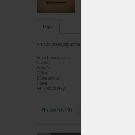
Popis
Vrut do dřeva zápustná hlava, drážka PZ, rozměr 6x
Povrchová úprava
Drážka
Průměr
Délka
Délka závitu
Hlava
Velikost drážky
Příslušenství (3 )
Dotazy
Hodnocení
A