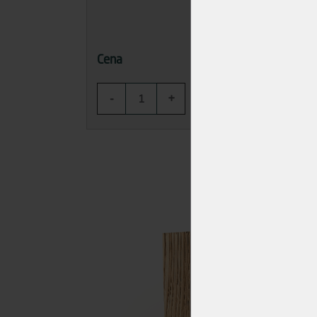
117,87 Kč
Cena
Cena
-
+
-
KOUPIT