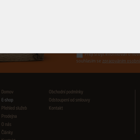
Řízněte do toho.
s ostrými novinkami z Avydonu
Přeji si být informován o no
souhlasím se
zpracováním osobní
Domov
Obchodní podmínky
E-shop
Odstoupení od smlouvy
Přehled služeb
Kontakt
Prodejna
O nás
Články