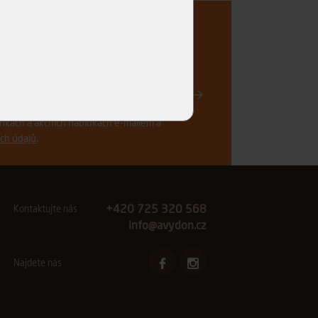
..
Registrovat
vinkách a akčních nabídkách e-mailem a
ch údajů
.
+420 725 320 568
Kontaktujte nás
info@avydon.cz
Najdete nás