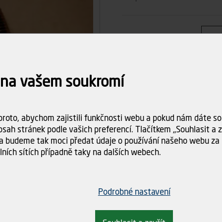
Počet ks
Celkem
 na vašem soukromí
Dostupnost:
Skladem (>5
roto, abychom zajistili funkčnosti webu a pokud nám dáte sou
Doba dodání:
ihned k odbě
sah stránek podle vašich preferencí. Tlačítkem „Souhlasit a za
a budeme tak moci předat údaje o používání našeho webu za 
Doprava
Spočítám
lních sítích případně taky na dalších webech.
objednáv
Podrobné nastavení