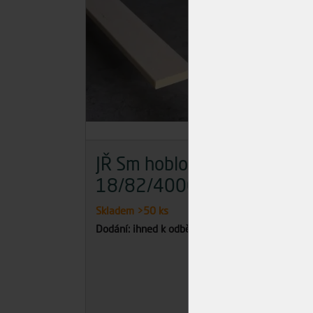
JŘ Sm hoblovaný
JŘ 
18/82/4000
40
Skladem
>50 ks
Skla
Dodání: ihned k odběru
Dodán