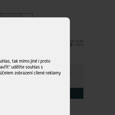
4,45 Kč
s DPH
Cena za ks
3,68 Kč
bez DPH
4,45 Kč
s DPH
0 ks)
hlas, tak mimo jiné i proto
ru
vřít“ udělíte souhlas s
účelem zobrazení cílené reklamy
e individuálně
- kamkoli po ČR. Po nezávazné
ce s Vámi najdeme nejvýhodnější variantu.
KOUPIT