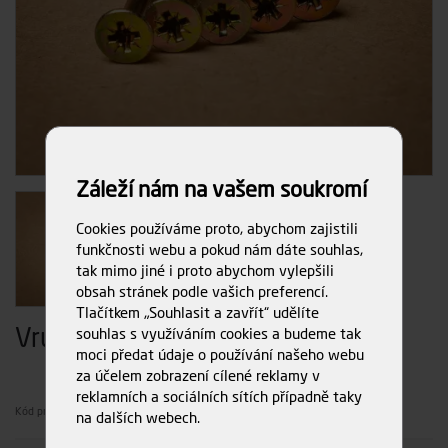
Záleží nám na vašem soukromí
Cookies používáme proto, abychom zajistili
funkčnosti webu a pokud nám dáte souhlas,
tak mimo jiné i proto abychom vylepšili
obsah stránek podle vašich preferencí.
Tlačítkem „Souhlasit a zavřít“ udělíte
Vrut zap.hl.zž 5x80 - baleno 50ks
souhlas s využíváním cookies a budeme tak
moci předat údaje o používání našeho webu
za účelem zobrazení cílené reklamy v
Zatím nehodnoceno
reklamních a sociálních sítích případně taky
Kód produktu
7950
na dalších webech.