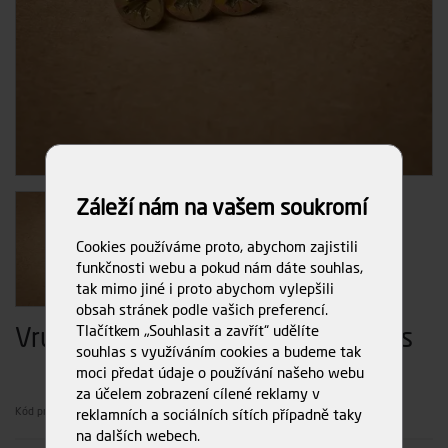
Záleží nám na vašem soukromí
Cookies používáme proto, abychom zajistili
funkčnosti webu a pokud nám dáte souhlas,
tak mimo jiné i proto abychom vylepšili
obsah stránek podle vašich preferencí.
Tlačítkem „Souhlasit a zavřít“ udělíte
Vrut zap.hl.zž 5x35 - baleno 100ks
souhlas s využíváním cookies a budeme tak
moci předat údaje o používání našeho webu
Zatím nehodnoceno
za účelem zobrazení cílené reklamy v
Kód produktu
8355
reklamních a sociálních sítích případně taky
na dalších webech.