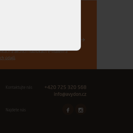
..
Registrovat
vinkách a akčních nabídkách e-mailem a
ch údajů
.
+420 725 320 568
Kontaktujte nás
info@avydon.cz
Najdete nás