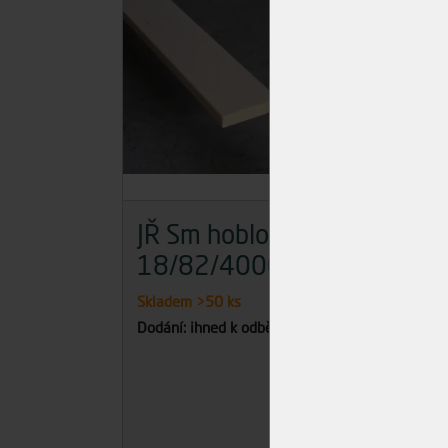
JŘ Sm hoblovaný
JŘ 
18/82/4000
40
Skladem
>50 ks
Skla
Dodání: ihned k odběru
Dodán