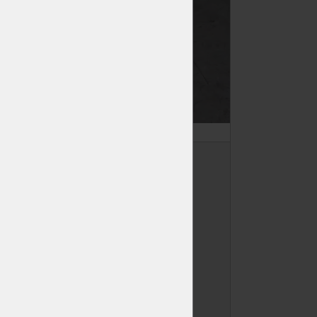
JŘ Sm/Bo
50/160/4000
Skladem
>50 ks
Dodání: ihned k odběru