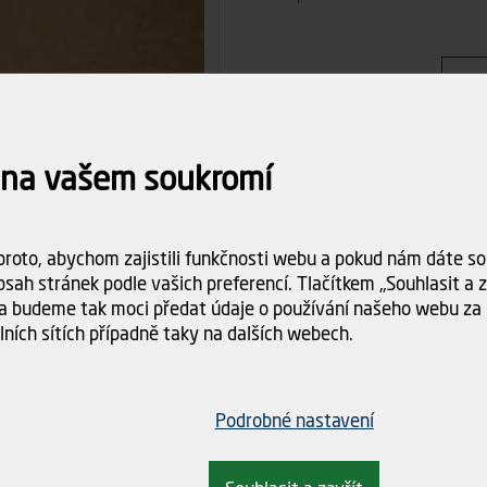
Počet ks
4
Celkem
 na vašem soukromí
Dostupnost:
Skladem (4 k
roto, abychom zajistili funkčnosti webu a pokud nám dáte sou
Doba dodání:
ihned k odbě
sah stránek podle vašich preferencí. Tlačítkem „Souhlasit a za
a budeme tak moci předat údaje o používání našeho webu za 
Doprava
Spočítám
lních sítích případně taky na dalších webech.
objednáv
Podrobné nastavení