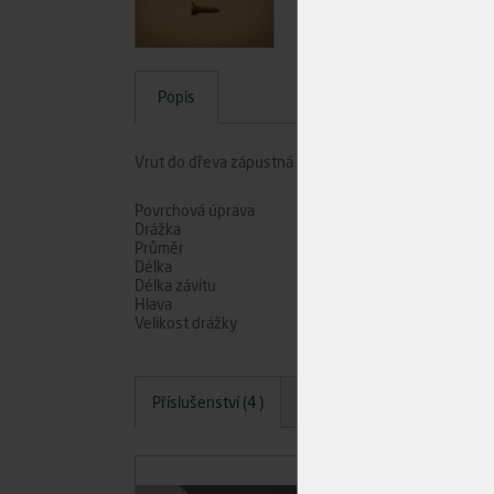
Popis
Vrut do dřeva zápustná hlava, drážka PZ, rozměr 4x2
Povrchová úprava
Drážka
Průměr
Délka
Délka závitu
Hlava
Velikost drážky
Příslušenství (4 )
Dotazy
Hodnocení
A