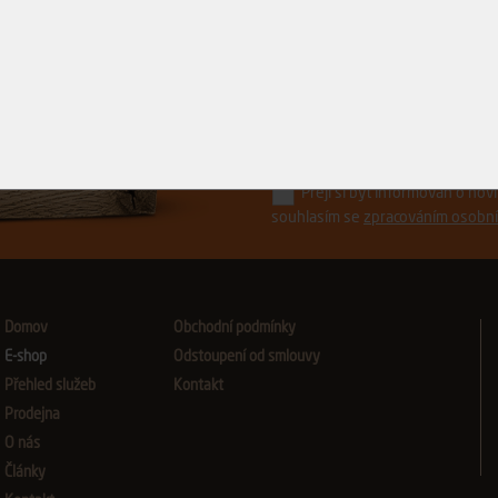
Řízněte do toho.
s ostrými novinkami z Avydonu
Přeji si být informován o no
souhlasím se
zpracováním osobní
Domov
Obchodní podmínky
E-shop
Odstoupení od smlouvy
Přehled služeb
Kontakt
Prodejna
O nás
Články