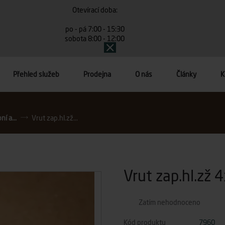
Otevírací doba:
po - pá 7:00 - 15:30
sobota 8:00 - 12:00
Přehled služeb
Prodejna
O nás
Články
K
í a...
Vrut zap.hl.zž...
Vrut zap.hl.zž 
Zatím nehodnoceno
Kód produktu
7960