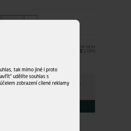
2,00 Kč
s DPH
Cena za ks
34,71 Kč
bez DPH
42,00 Kč
s DPH
s)
hlas, tak mimo jiné i proto
ru
vřít“ udělíte souhlas s
účelem zobrazení cílené reklamy
e individuálně
- kamkoli po ČR. Po nezávazné
ce s Vámi najdeme nejvýhodnější variantu.
KOUPIT