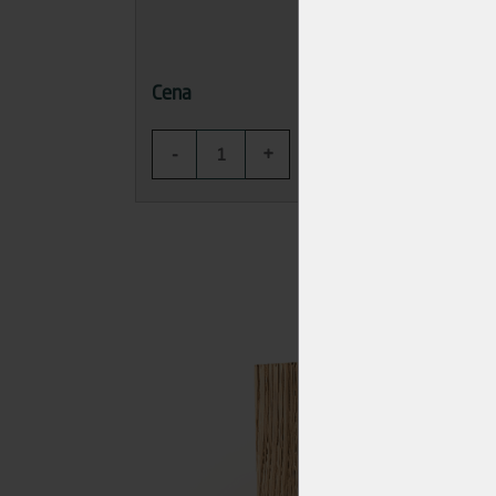
117,87 Kč
Cena
Cena
-
+
-
KOUPIT