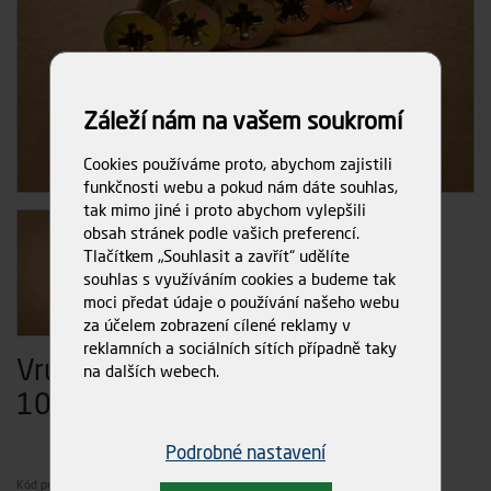
Záleží nám na vašem soukromí
Cookies používáme proto, abychom zajistili
funkčnosti webu a pokud nám dáte souhlas,
tak mimo jiné i proto abychom vylepšili
obsah stránek podle vašich preferencí.
Tlačítkem „Souhlasit a zavřít“ udělíte
souhlas s využíváním cookies a budeme tak
moci předat údaje o používání našeho webu
za účelem zobrazení cílené reklamy v
reklamních a sociálních sítích případně taky
Vrut zap.hl.zž 3,5x60 - baleno
na dalších webech.
100ks
Zatím nehodnoceno
Podrobné nastavení
Kód produktu
8273