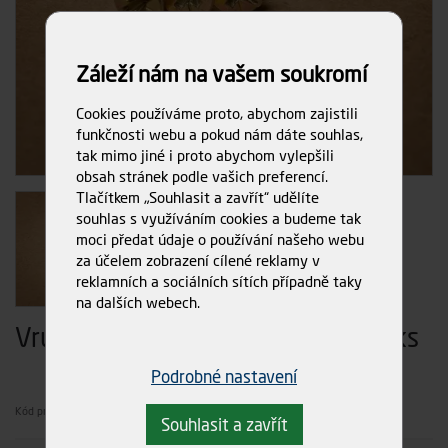
Záleží nám na vašem soukromí
Cookies používáme proto, abychom zajistili
funkčnosti webu a pokud nám dáte souhlas,
tak mimo jiné i proto abychom vylepšili
obsah stránek podle vašich preferencí.
Tlačítkem „Souhlasit a zavřít“ udělíte
souhlas s využíváním cookies a budeme tak
moci předat údaje o používání našeho webu
za účelem zobrazení cílené reklamy v
reklamních a sociálních sítích případně taky
na dalších webech.
Vrut zap.hl.zž 3,5x16 - baleno 50ks
Podrobné nastavení
Zatím nehodnoceno
Kód produktu
7963
Souhlasit a zavřít