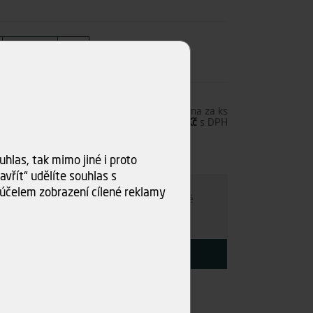
6,75 Kč
s DPH
Cena za ks
5,58 Kč
bez DPH
6,75 Kč
s DPH
0 ks)
hlas, tak mimo jiné i proto
ru
vřít“ udělíte souhlas s
účelem zobrazení cílené reklamy
e individuálně
- kamkoli po ČR. Po nezávazné
ce s Vámi najdeme nejvýhodnější variantu.
KOUPIT