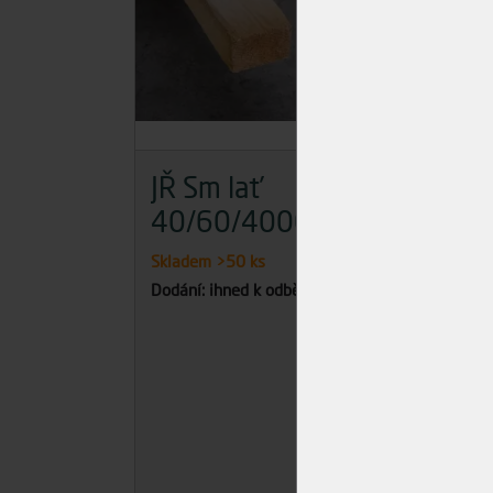
JŘ Sm lať
JŘ
40/60/4000
19
Skladem
>50 ks
Skla
Dodání: ihned k odběru
Dodán