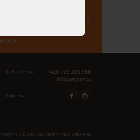
Registrovat
vinkách a akčních nabídkách e-mailem a
ch údajů
.
+420 725 320 568
Kontaktujte nás
info@avydon.cz
Najdete nás
opyright © 2026
Avydon
. Všechna práva vyhrazena.