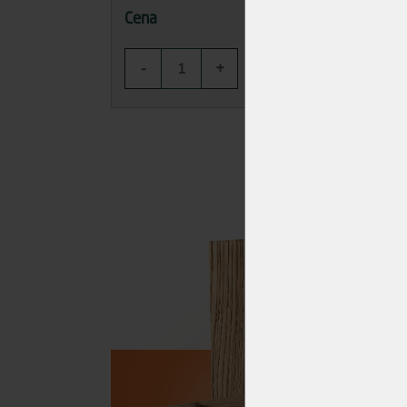
90,02 Kč
Cena
Cena
-
+
-
KOUPIT