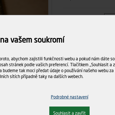
Počet ks
 na vašem soukromí
Celkem
Dostupnost:
Skladem (>5
roto, abychom zajistili funkčnosti webu a pokud nám dáte sou
Doba dodání:
ihned k odbě
sah stránek podle vašich preferencí. Tlačítkem „Souhlasit a za
a budeme tak moci předat údaje o používání našeho webu za 
Doprava
Spočítám
lních sítích případně taky na dalších webech.
objednáv
Podrobné nastavení
Souhlasit a zavřít