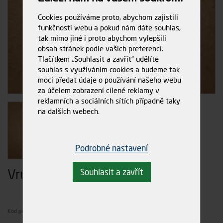
Cookies používáme proto, abychom zajistili
funkčnosti webu a pokud nám dáte souhlas,
tak mimo jiné i proto abychom vylepšili
obsah stránek podle vašich preferencí.
Tlačítkem „Souhlasit a zavřít“ udělíte
souhlas s využíváním cookies a budeme tak
moci předat údaje o používání našeho webu
za účelem zobrazení cílené reklamy v
reklamních a sociálních sítích případně taky
na dalších webech.
Podrobné nastavení
Vrut konstrukční 4,5x80 TX25
Souhlasit a zavřít
Zatím nehodnoceno
Kód produktu
8311