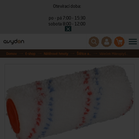
Otevírací doba:
po - pá 7:00 - 15:30
sobota 8:00 - 12:00
Domov
E-shop
Nátěrové hmoty
Štětce a...
Váleček Mikroplyš...