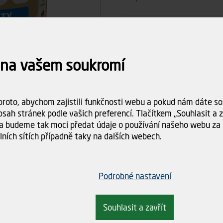
Počet ks
 na vašem soukromí
46
Celkem
roto, abychom zajistili funkčnosti webu a pokud nám dáte sou
Dostupnost:
Skladem (6 k
sah stránek podle vašich preferencí. Tlačítkem „Souhlasit a za
Doba dodání:
ihned k odbě
a budeme tak moci předat údaje o používání našeho webu za 
lních sítích případně taky na dalších webech.
Doprava
Spočítám
objednáv
Podrobné nastavení
Souhlasit a zavřít