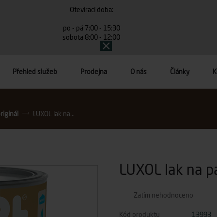
Otevírací doba:
po - pá 7:00 - 15:30
sobota 8:00 - 12:00
Přehled služeb
Prodejna
O nás
Články
K
riginál
LUXOL lak na...
LUXOL lak na pa
Zatím nehodnoceno
Kód produktu
13993