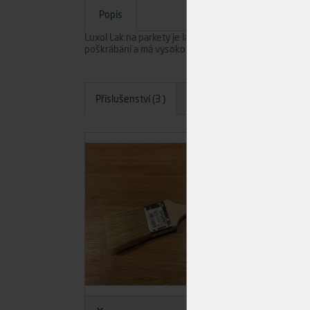
Popis
Luxol Lak na parkety je lak na vodní bázi pro použití 
poškrábání a má vysokou mechanickou odolnost. Rych
Příslušenství (3 )
Dotazy
Hodnocení
A