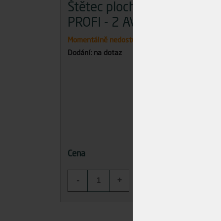
Štětec plochý 332
Št
PROFI - 2 AVYDON
PR
Momentálně nedostupné
Skla
Dodání: na dotaz
Dodán
119,00 Kč
Cena
Cena
-
+
-
KOUPIT