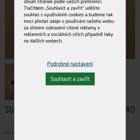
obsah stránek podle vašich preferencí.
Tlačítkem „Souhlasit a zavřít“ udělíte
souhlas s využíváním cookies a budeme tak
moci předat údaje o používání našeho webu
za účelem zobrazení cílené reklamy v
reklamních a sociálních sítích případně taky
na dalších webech.
Podrobné nastavení
Souhlasit a zavřít
Stavební vrut zap.hlava 8x120 TX40
Zatím nehodnoceno
Kód produktu
8333