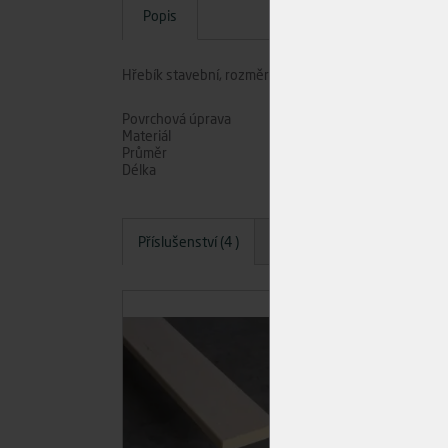
Popis
Hřebík stavební, rozměr 2,5 x 63.
Povrchová úprava
Materiál
Průměr
Délka
Příslušenství (4 )
Dotazy
Hodnocení
A