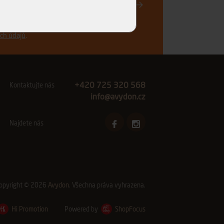
Registrovat
vinkách a akčních nabídkách e-mailem a
ch údajů
.
+420 725 320 568
Kontaktujte nás
info@avydon.cz
Najdete nás
opyright © 2026
Avydon
. Všechna práva vyhrazena.
Hi Promotion
Powered by
ShopFocus