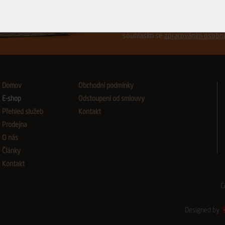
Přeji si být informován o no
souhlasím se
zpracováním osobní
Domov
Obchodní podmínky
E-shop
Odstoupení od smlouvy
Přehled služeb
Kontakt
Prodejna
O nás
Články
Kontakt
C
Designed by