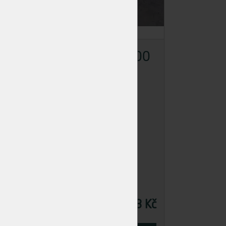
JŘ Sm 24/120/4000
Skladem
>50 ks
Dodání: ihned k odběru
6 Kč
96,18 Kč
Cena