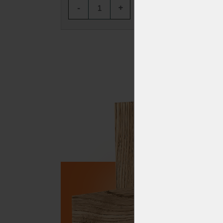
-
+
-
KOUPIT