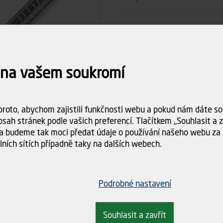
Počet ks
 na vašem soukromí
11
Celkem
Dostupnost:
Skladem (4 k
roto, abychom zajistili funkčnosti webu a pokud nám dáte sou
Doba dodání:
ihned k odbě
sah stránek podle vašich preferencí. Tlačítkem „Souhlasit a za
a budeme tak moci předat údaje o používání našeho webu za 
Doprava
Spočítám
lních sítích případně taky na dalších webech.
objednáv
Podrobné nastavení
Souhlasit a zavřít