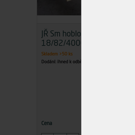
JŘ Sm hoblovaný
JŘ 
18/82/4000
40
Skladem
>50 ks
Skla
Dodání: ihned k odběru
Dodán
117,87 Kč
Cena
Cena