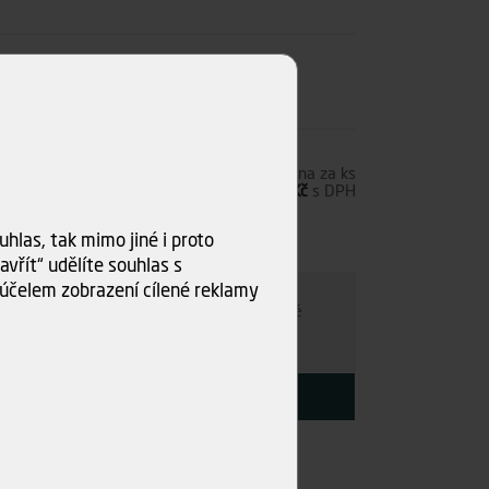
5,00 Kč
s DPH
Cena za ks
95,04 Kč
bez DPH
115,00 Kč
s DPH
s)
hlas, tak mimo jiné i proto
ru
vřít“ udělíte souhlas s
účelem zobrazení cílené reklamy
e individuálně
- kamkoli po ČR. Po nezávazné
ce s Vámi najdeme nejvýhodnější variantu.
KOUPIT