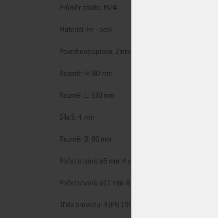
Průměr závitu: M24
Materiál: Fe - ocel
Povrchová úprava: Zinkové mikrolamely * 400h
Rozměr H: 80 mm
Rozměr L: 330 mm
Síla S: 4 mm
Rozměr B: 80 mm
Počet otvorů ø5 mm: 4 x
Počet otvorů ø11 mm: 8 x
Třída provozu: 3 (EN 1995-1-1)