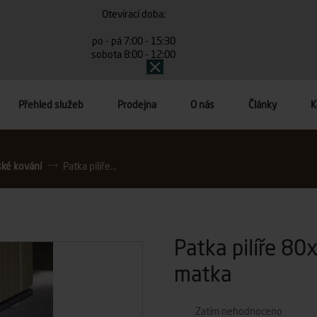
Otevírací doba:
po - pá 7:00 - 15:30
sobota 8:00 - 12:00
Přehled služeb
Prodejna
O nás
Články
K
ské kování
Patka pilíře...
Patka pilíře 8
matka
Zatím nehodnoceno