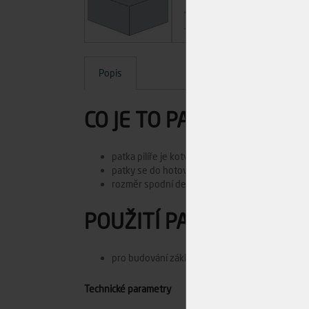
Popis
CO JE TO PATKA PILÍŘE?
patka pilíře je kotvící spoj který vyřeší ukotv
patky se do hotového betonu mohou připevnit
rozměr spodní desky patky je vždy 110x110
POUŽITÍ PATKY PILÍŘE
pro budování základů pergoly, garážového stání
Technické parametry