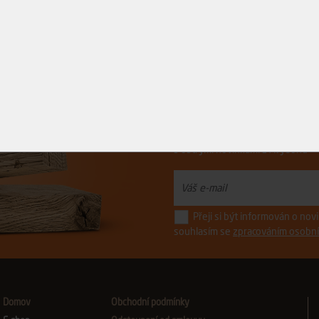
Řízněte do toho.
s ostrými novinkami z Avydonu
Přeji si být informován o no
souhlasím se
zpracováním osobní
Domov
Obchodní podmínky