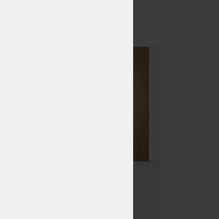
Vrut konstrukční
5x90 TX25
Skladem
>50 ks