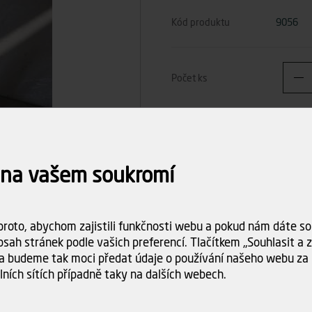
Kód produktu
9056
Počet ks
29
Celkem
 na vašem soukromí
Dostupnost:
Skladem (10 
Doba dodání:
ihned k odbě
Doprava
Spočítám
roto, abychom zajistili funkčnosti webu a pokud nám dáte sou
objednáv
sah stránek podle vašich preferencí. Tlačítkem „Souhlasit a za
a budeme tak moci předat údaje o používání našeho webu za 
lních sítích případně taky na dalších webech.