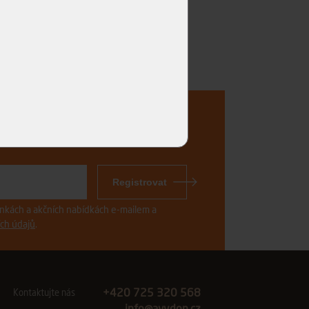
..
Registrovat
vinkách a akčních nabídkách e-mailem a
ch údajů
.
+420 725 320 568
Kontaktujte nás
info@avydon.cz