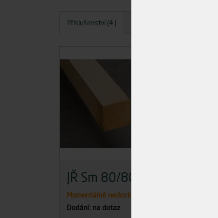
Příslušenství (4 )
Dotazy
Hodnocení
A
JŘ Sm 80/80/4000
KV
Momentálně nedostupné
Skla
Dodání: na dotaz
Dodán