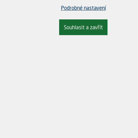
Podrobné nastavení
Souhlasit a zavřít
ení dřevostavby (pergola, stání pro auto, prvky na dětském hřišti) k již ho
 pomocí hmoždinek nebo chemické kotvy.
mm
 a pod. na již hotový betonový základ