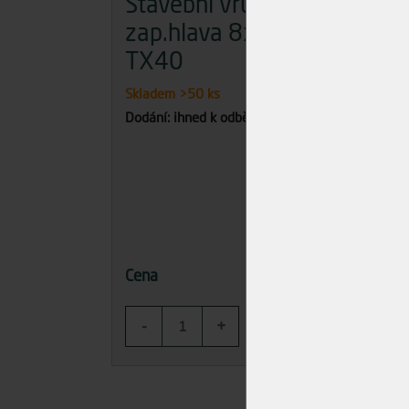
Stavební vrut
Sta
zap.hlava 8x200
za
TX40
TX
Skladem
>50 ks
Skla
Dodání: ihned k odběru
Dodán
15,50 Kč
Cena
Cena
-
+
-
KOUPIT