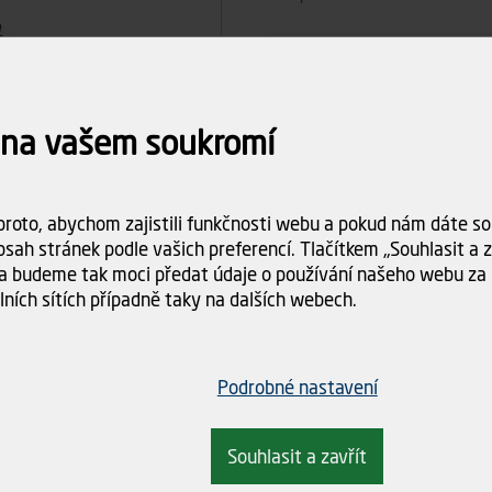
Počet ks
 na vašem soukromí
1
Celkem
roto, abychom zajistili funkčnosti webu a pokud nám dáte sou
Dostupnost:
Skladem (11 
sah stránek podle vašich preferencí. Tlačítkem „Souhlasit a za
Doba dodání:
ihned k odbě
a budeme tak moci předat údaje o používání našeho webu za 
lních sítích případně taky na dalších webech.
Doprava
Spočítám
objednáv
Podrobné nastavení
Souhlasit a zavřít