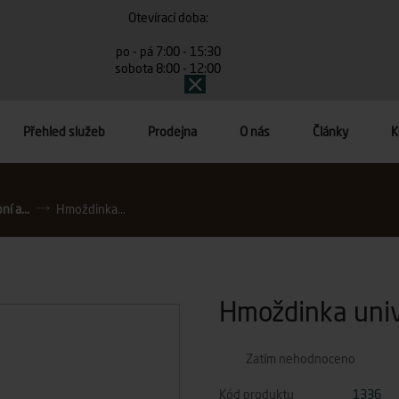
Otevírací doba:
po - pá 7:00 - 15:30
sobota 8:00 - 12:00
Přehled služeb
Prodejna
O nás
Články
K
í a...
Hmoždinka...
Hmoždinka univ
Zatím nehodnoceno
Kód produktu
1336