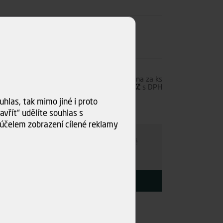
4,12 Kč
s DPH
Cena za ks
11,67 Kč
bez DPH
14,12 Kč
s DPH
hlas, tak mimo jiné i proto
ks)
vřít“ udělíte souhlas s
ru
účelem zobrazení cílené reklamy
e individuálně
- kamkoli po ČR. Po nezávazné
ce s Vámi najdeme nejvýhodnější variantu.
KOUPIT