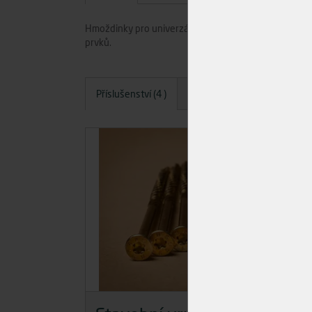
Hmoždinky pro univerzální kotvení především do do 
prvků.
Příslušenství (4 )
Dotazy
Hodnocení
A