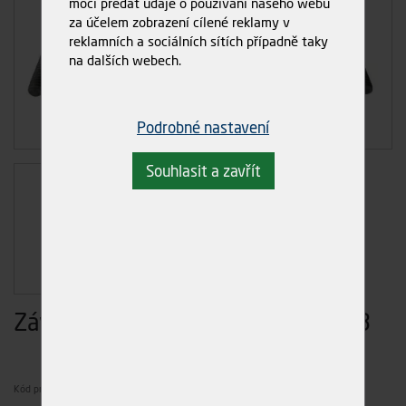
moci předat údaje o používání našeho webu
za účelem zobrazení cílené reklamy v
reklamních a sociálních sítích případně taky
na dalších webech.
Podrobné nastavení
Souhlasit a zavřít
Závitová tyč M12x1000, černá 4.8
Zatím nehodnoceno
Kód produktu
1429