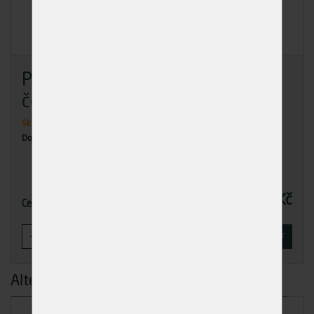
Podložka pro dřev.konstr. M12
černá DIN 440
Skladem
>50 ks
Dodání: ihned k odběru
3,30 Kč
Cena
-
+
KOUPIT
Alternativní produkty