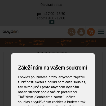
Otevírací doba:
po - pá 7:00 - 15:30
sobota 8:00 - 12:00
E-
Spojovací
Závitové
Závitová
Domov
shop
materiál
tyče,...
tyč...
Záleží nám na vašem soukromí
Cookies používáme proto, abychom zajistili
funkčnosti webu a pokud nám dáte souhlas,
tak mimo jiné i proto abychom vylepšili
obsah stránek podle vašich preferencí.
Tlačítkem „Souhlasit a zavřít“ udělíte
souhlas s využíváním cookies a budeme tak