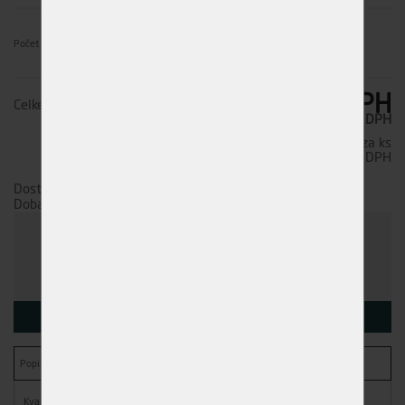
Počet ks
64,00 Kč
s DPH
Celkem
52,89 Kč
bez DPH
Cena za ks
64,00 Kč
s DPH
Dostupnost:
Skladem (29 ks)
Doba dodání:
ihned k odběru
Doprava
Spočítáme individuálně
- kamkoli po ČR. Po
nezávazné objednávce s Vámi najdeme
nejvýhodnější variantu.
KOUPIT
Kvalitní závitová tyč M12x1000 s třídou pevnosti 4.8.