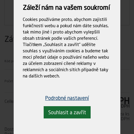
Záleží nám na vašem soukromí
Cookies používáme proto, abychom zajistili
funkčnosti webu a pokud nám dáte souhlas,
tak mimo jiné i proto abychom vylepšili
Závěs zamykací krytý 250x55x2
obsah stránek podle vašich preferencí.
Tlačítkem „Souhlasit a zavřít“ udělíte
souhlas s využíváním cookies a budeme tak
Zatím nehodnoceno
moci předat údaje o používání našeho webu
Kód produktu
9229
za účelem zobrazení cílené reklamy v
reklamních a sociálních sítích případně taky
na dalších webech.
Počet ks
Podrobné nastavení
69,00 Kč
s DPH
Celkem
57,02 Kč
bez DPH
Souhlasit a zavřít
Cena za ks
69,00 Kč
s DPH
Dostupnost:
Skladem (14 ks)
Doba dodání: