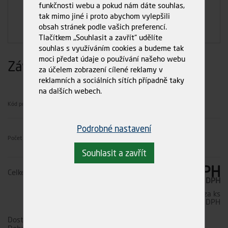
funkčnosti webu a pokud nám dáte souhlas,
tak mimo jiné i proto abychom vylepšili
obsah stránek podle vašich preferencí.
Tlačítkem „Souhlasit a zavřít“ udělíte
souhlas s využíváním cookies a budeme tak
moci předat údaje o používání našeho webu
Závěs pásový 300x3x10mm
za účelem zobrazení cílené reklamy v
reklamních a sociálních sítích případně taky
Zatím nehodnoceno
na dalších webech.
Kód produktu
9217
Podrobné nastavení
Počet ks
Souhlasit a zavřít
79,00 Kč
s DPH
Celkem
65,29 Kč
bez DPH
Cena za ks
79,00 Kč
s DPH
Dostupnost:
Skladem (15 ks)
Doba dodání: