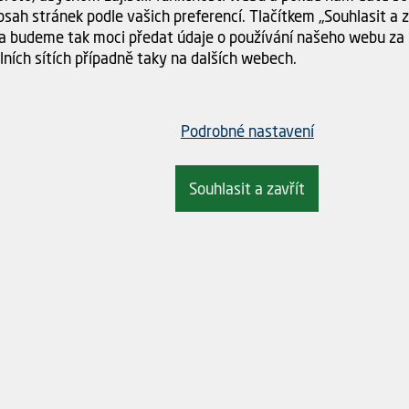
sah stránek podle vašich preferencí. Tlačítkem „Souhlasit a za
a budeme tak moci předat údaje o používání našeho webu za 
lních sítích případně taky na dalších webech.
Podrobné nastavení
Souhlasit a zavřít
Řízněte do toho.
s ostrými novinkami z Avydonu
Přeji si být informován o no
souhlasím se
zpracováním osobní