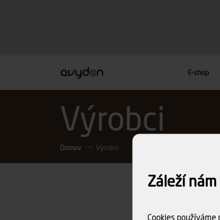
E-shop
Výrobci
Domov
Výrobci
Záleží nám
Cookies používáme p