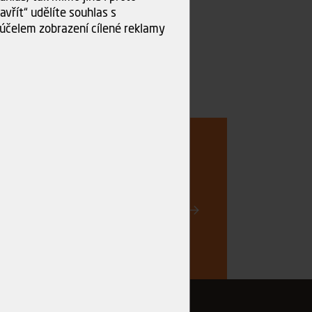
vřít“ udělíte souhlas s
účelem zobrazení cílené reklamy
..
Registrovat
vinkách a akčních nabídkách e-mailem a
ch údajů
.