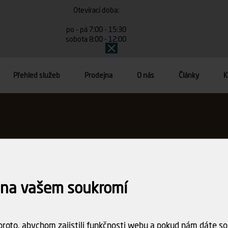
Otevírací doba:
po - pá 7:00 - 15:30
sobota 8:00 - 12:00
Přehled služeb
Prodejna
O nás
Články
K
 na vašem soukromí
roto, abychom zajistili funkčnosti webu a pokud nám dáte sou