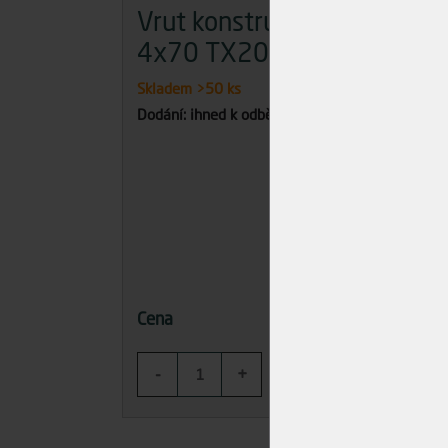
Vrut konstrukční
Vru
4x70 TX20
6x
Skladem
>50 ks
Skla
Dodání: ihned k odběru
Dodán
1,27 Kč
Cena
Cena
-
+
-
KOUPIT