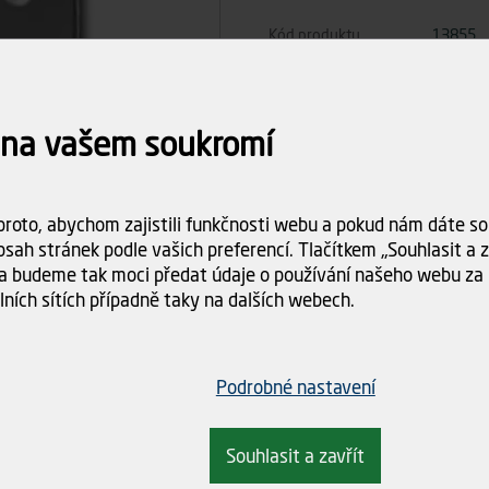
Kód produktu
13855
Počet ks
 na vašem soukromí
Celkem
roto, abychom zajistili funkčnosti webu a pokud nám dáte sou
sah stránek podle vašich preferencí. Tlačítkem „Souhlasit a za
a budeme tak moci předat údaje o používání našeho webu za 
Dostupnost:
Skladem (>5
lních sítích případně taky na dalších webech.
Doba dodání:
ihned k odbě
Doprava
Spočítám
objednáv
Podrobné nastavení
Souhlasit a zavřít