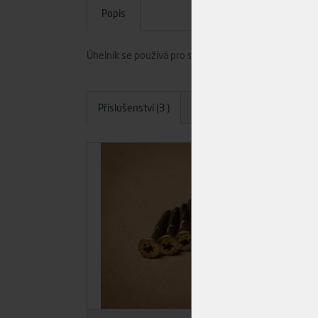
Popis
Úhelník se používá pro spojování prvků dřevěných kons
Příslušenství (3 )
Dotazy
Hodnocení
A