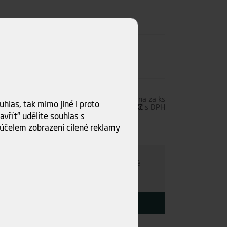
6,00 Kč
s DPH
Cena za ks
hlas, tak mimo jiné i proto
4,96 Kč
bez DPH
6,00 Kč
s DPH
vřít“ udělíte souhlas s
účelem zobrazení cílené reklamy
0 ks)
ru
e individuálně
- kamkoli po ČR. Po nezávazné
ce s Vámi najdeme nejvýhodnější variantu.
KOUPIT