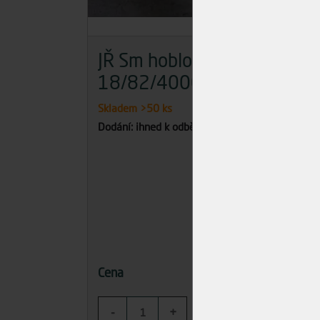
JŘ Sm hoblovaný
JŘ 
18/82/4000
30
Skladem
>50 ks
Skla
Dodání: ihned k odběru
Dodán
117,87 Kč
Cena
Cena
-
+
-
KOUPIT