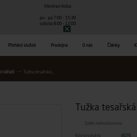
Otevírací doba:
po - pá 7:00 - 15:30
sobota 8:00 - 12:00
Přehled služeb
Prodejna
O nás
Články
K
í nářadí
Tužka tesařská...
Tužka tesařská
Zatím nehodnoceno
Kód produktu
8076