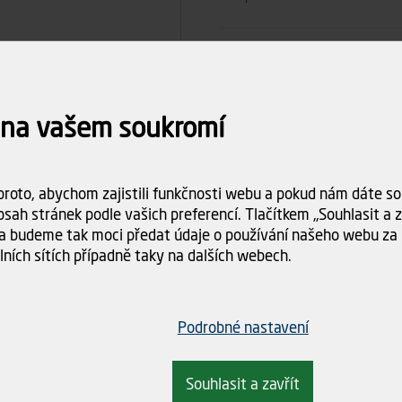
Počet ks
 na vašem soukromí
Celkem
roto, abychom zajistili funkčnosti webu a pokud nám dáte sou
Dostupnost:
Skladem (>5
sah stránek podle vašich preferencí. Tlačítkem „Souhlasit a za
Doba dodání:
ihned k odbě
a budeme tak moci předat údaje o používání našeho webu za 
lních sítích případně taky na dalších webech.
Doprava
Spočítám
objednáv
Podrobné nastavení
Souhlasit a zavřít