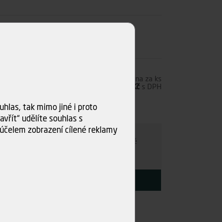
6,00 Kč
s DPH
Cena za ks
4,96 Kč
bez DPH
6,00 Kč
s DPH
hlas, tak mimo jiné i proto
0 ks)
vřít“ udělíte souhlas s
ru
účelem zobrazení cílené reklamy
e individuálně
- kamkoli po ČR. Po nezávazné
ce s Vámi najdeme nejvýhodnější variantu.
KOUPIT