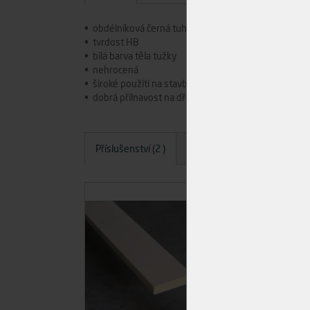
• obdélníková černá tuha, plochooválný průřez těla
• tvrdost HB
• bílá barva těla tužky
• nehrocená
• široké použití na stavbě i v dílně
• dobrá přilnavost na dřevěné i mnohé další povrchy
Příslušenství (2 )
Dotazy
Hodnocení
A