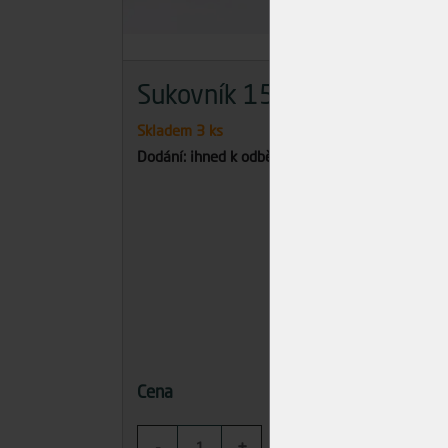
Sukovník 15mm
Skladem
3 ks
Dodání: ihned k odběru
87,00 Kč
Cena
-
+
KOUPIT