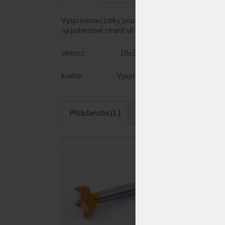
Vyspravovací zátky jsou určeny na opravy nezdravých 
na pohledové straně větvové zátky dokonale imitují 
vlhkost: 10±2%
kvalita: Vyspravovací zátky jsou tříděny a vad
Příslušenství (1 )
Dotazy
Hodnocení
A