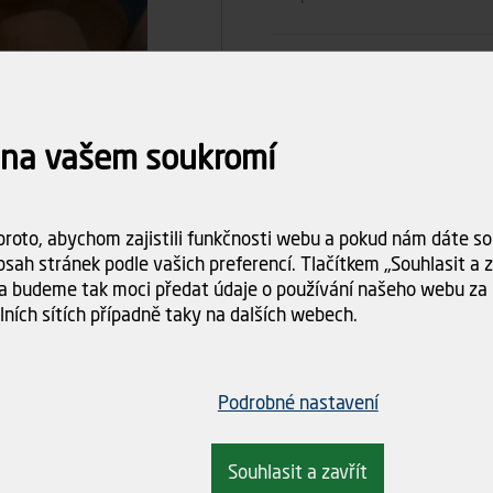
Počet ks
 na vašem soukromí
6
Celkem
Dostupnost:
roto, abychom zajistili funkčnosti webu a pokud nám dáte sou
Skladem (2 k
Doba dodání:
sah stránek podle vašich preferencí. Tlačítkem „Souhlasit a za
ihned k odbě
a budeme tak moci předat údaje o používání našeho webu za 
lních sítích případně taky na dalších webech.
Doprava
Spočítám
objednáv
Podrobné nastavení
Souhlasit a zavřít