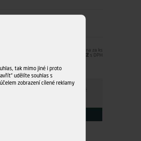
7,00 Kč
s DPH
Cena za ks
55,37 Kč
bez DPH
67,00 Kč
s DPH
hlas, tak mimo jiné i proto
s)
vřít“ udělíte souhlas s
ru
účelem zobrazení cílené reklamy
e individuálně
- kamkoli po ČR. Po nezávazné
ce s Vámi najdeme nejvýhodnější variantu.
KOUPIT