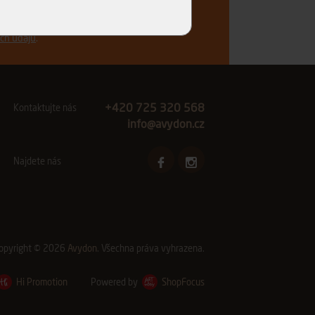
vinkách a akčních nabídkách e-mailem a
ch údajů
.
+420 725 320 568
Kontaktujte nás
info@avydon.cz
Najdete nás
opyright © 2026
Avydon
. Všechna práva vyhrazena.
Hi Promotion
Powered by
ShopFocus