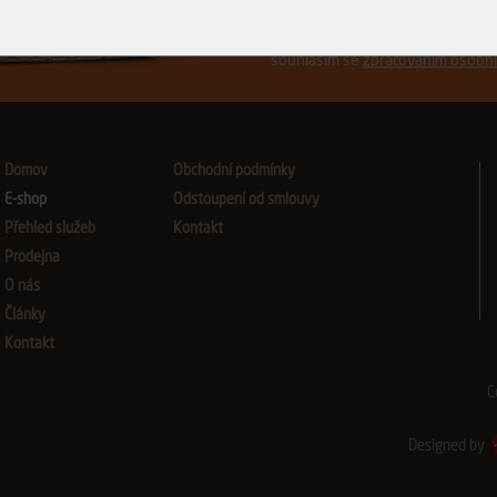
Přeji si být informován o no
souhlasím se
zpracováním osobní
Domov
Obchodní podmínky
E-shop
Odstoupení od smlouvy
Přehled služeb
Kontakt
Prodejna
O nás
Články
Kontakt
C
Designed by