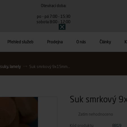
Otevírací doba:
po - pá 7:00 - 15:30
sobota 8:00 - 12:00
Přehled služeb
Prodejna
O nás
Články
K
 suky, lamely
Suk smrkový 9x15mm...
Suk smrkový 9
Zatím nehodnoceno
Kód produktu
8819