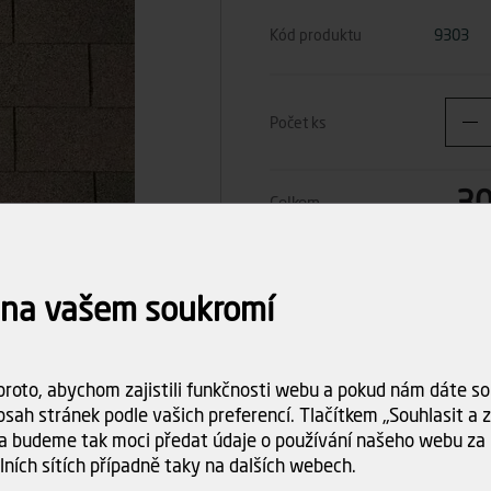
Kód produktu
9303
Počet ks
30
Celkem
Dostupnost:
Skladem (>5
 na vašem soukromí
Doba dodání:
ihned k odbě
Doprava
Spočítám
objednáv
roto, abychom zajistili funkčnosti webu a pokud nám dáte sou
sah stránek podle vašich preferencí. Tlačítkem „Souhlasit a za
a budeme tak moci předat údaje o používání našeho webu za 
lních sítích případně taky na dalších webech.