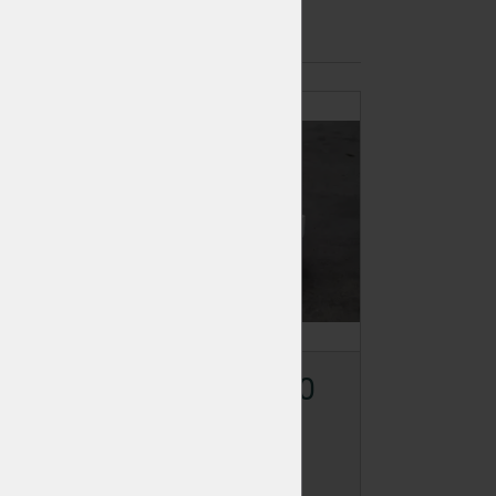
0
KVH 40/100/3000
Skladem
>50 ks
Dodání: ihned k odběru