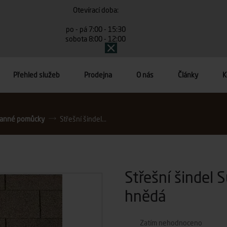
Otevírací doba:
po - pá 7:00 - 15:30
sobota 8:00 - 12:00
Přehled služeb
Prodejna
O nás
Články
K
ranné pomůcky
Střešní šindel...
Střešní šindel 
hnědá
Zatím nehodnoceno