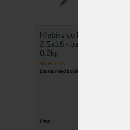
Hřebíky do krytiny
Hře
2,5x16 - baleno
2,
0,2kg
0,
Skladem
7 ks
Skla
Dodání: ihned k odběru
Dodán
51,00 Kč
Cena
Cena