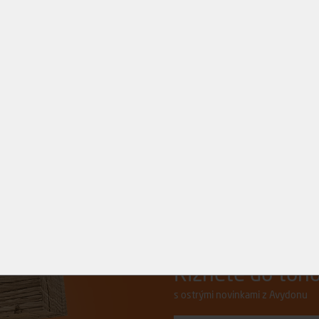
+
KOUPIT
Řízněte do toho.
s ostrými novinkami z Avydonu