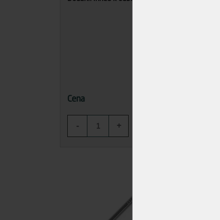
56,26 Kč
Cena
Cena
-
+
-
KOUPIT