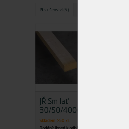
Příslušenství (6 )
Dotazy
Hodnocení
A
JŘ Sm lať
JŘ
30/50/4000
10
Skladem
>50 ks
Skla
Dodání: ihned k odběru
Dodán