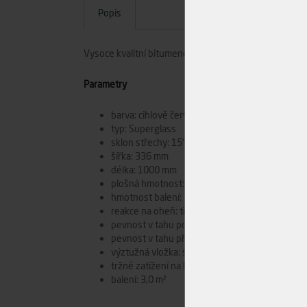
Popis
Vysoce kvalitní bitumenové šindele zaobleného tvaru
Parametry
barva: cihlově červená 10
typ: Superglass
sklon střechy: 15° - 85°
šířka: 336 mm
délka: 1000 mm
plošná hmotnost: 9,6 kg/m²
hmotnost balení: 28,92 kg
reakce na oheň: třída E
pevnost v tahu podélně: 900 N/50 mm
pevnost v tahu příčně: 600 N/50 mm
výztužná vložka: sklolaminátová
tržné zatížení na hřebíku: 140 N
balení: 3,0 m²