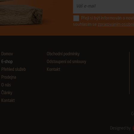
Přeji si být informován o no
souhlasím se
zpracováním osobní
Domov
Obchodní podmínky
E-shop
Odstoupení od smlouvy
Přehled služeb
Kontakt
Prodejna
O nás
Články
Kontakt
C
Designed by