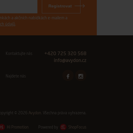
Registrovat
vinkách a akčních nabídkách e-mailem a
ch údajů
.
+420 725 320 568
Kontaktujte nás
info@avydon.cz
Najdete nás
opyright © 2026
Avydon
. Všechna práva vyhrazena.
Hi Promotion
Powered by
ShopFocus