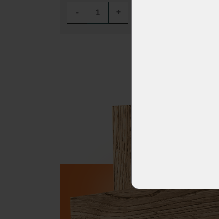
-
+
-
KOUPIT