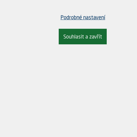
Podrobné nastavení
 na sklolaminátové vložce s dlouhodobou barevnou stálostí.
Souhlasit a zavřít