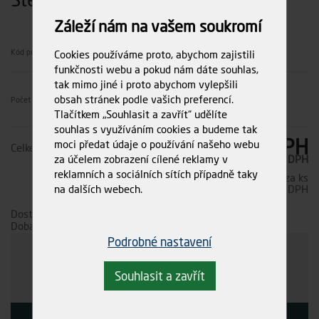
Záleží nám na vašem soukromí
Zatím nehodnoceno
Kód produktu
7998
Cookies používáme proto, abychom zajistili
funkčnosti webu a pokud nám dáte souhlas,
tak mimo jiné i proto abychom vylepšili
obsah stránek podle vašich preferencí.
Počet ks
Tlačítkem „Souhlasit a zavřít“ udělíte
souhlas s využíváním cookies a budeme tak
75,00 Kč
s DPH
moci předat údaje o používání našeho webu
Celkem
za účelem zobrazení cílené reklamy v
61,98 Kč
bez DPH
reklamních a sociálních sítích případně taky
Cena za ks
na dalších webech.
75,00 Kč
s DPH
Dostupnost:
Skladem (13 ks)
Doba dodání:
ihned k odběru
Podrobné nastavení
Doprava
Spočítáme individuálně
- kamkoli po ČR. Po
nezávazné objednávce s Vámi najdeme
Souhlasit a zavřít
nejvýhodnější variantu.
KOUPIT