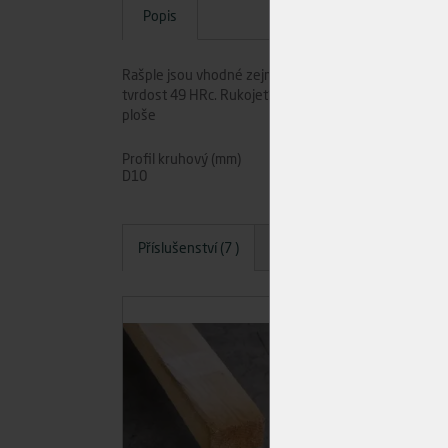
Popis
Rašple jsou vhodné zejména pro opracování dřeva, pře
tvrdost 49 HRc. Rukojeť ergonomická z kvalitního tv
ploše
Profil kruhový (mm)
Délka č
D10
250
Příslušenství (7 )
Dotazy
Hodnocení
A