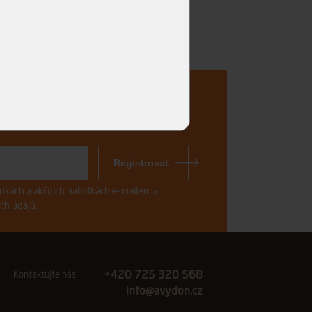
..
Registrovat
vinkách a akčních nabídkách e-mailem a
ch údajů
.
+420 725 320 568
Kontaktujte nás
info@avydon.cz