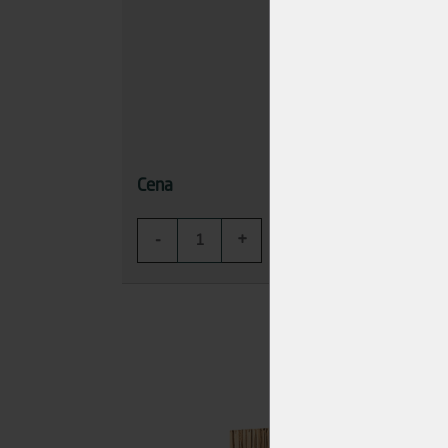
692,12 Kč
Cena
Cena
-
+
-
KOUPIT