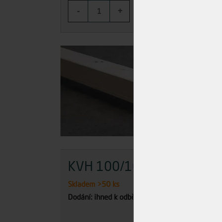
-
+
-
KOUPIT
KVH 100/100/4000
KV
Skladem
>50 ks
Skla
Dodání: ihned k odběru
Dodán