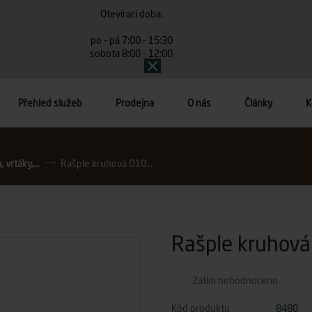
Otevírací doba:
po - pá 7:00 - 15:30
sobota 8:00 - 12:00
Přehled služeb
Prodejna
O nás
Články
K
, vrtáky,...
Rašple kruhová D10...
Rašple kruhová
Zatím nehodnoceno
Kód produktu
8480