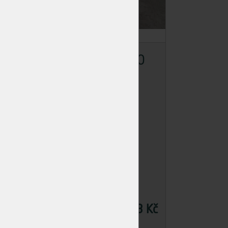
00
KVH 60/160/3000
Skladem
>50 ks
Dodání: ihned k odběru
0 Kč
498,33 Kč
Cena