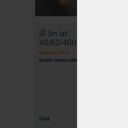
JŘ Sm lať
JŘ
40/60/4000
10
Skladem
>50 ks
Skla
Dodání: ihned k odběru
Dodán
90,02 Kč
Cena
Cena