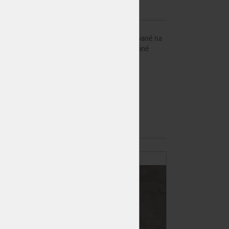
u vyrobeny z nástrojové oceli tepelně zpracované na
dnily rovnoměrný úběr materiálu na opracovávané
Hrubost seků (cm2)
12