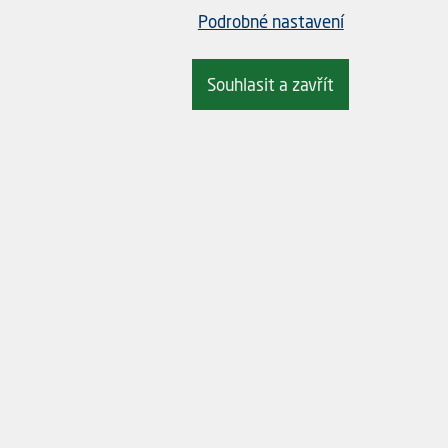
Podrobné nastavení
kližky, obkladových desek, plastů a jiných měkkých materiálů. Čepele jso
Souhlasit a zavřít
rdého dřeva. Zuby rašplí na činných plochách jsou umístěny tak, aby usna
epele (mm)
Celková délka (mm)
395
lternativy (7)