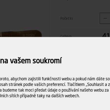
Počet ks
41
Celkem
Dostupnost:
na objednáv
Doba dodání:
 na vašem soukromí
na dotaz
Doprava
Spočítám
objednáv
roto, abychom zajistili funkčnosti webu a pokud nám dáte sou
sah stránek podle vašich preferencí. Tlačítkem „Souhlasit a za
a budeme tak moci předat údaje o používání našeho webu za 
lních sítích případně taky na dalších webech.