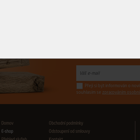
Řízněte do toho.
s ostrými novinkami z Avydonu
Přeji si být informován o no
souhlasím se
zpracováním osobní
Domov
Obchodní podmínky
E-shop
Odstoupení od smlouvy
Přehled služeb
Kontakt