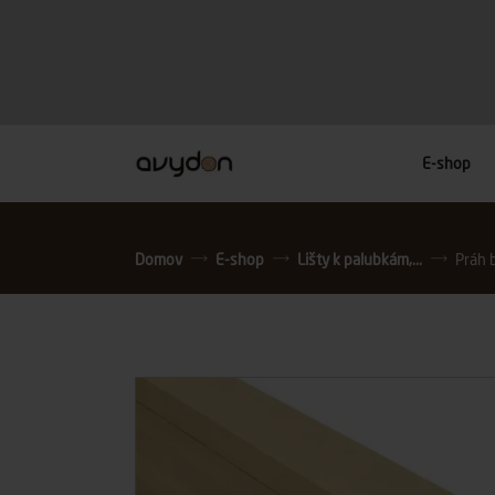
E-shop
Domov
E-shop
Lišty k palubkám,...
Práh