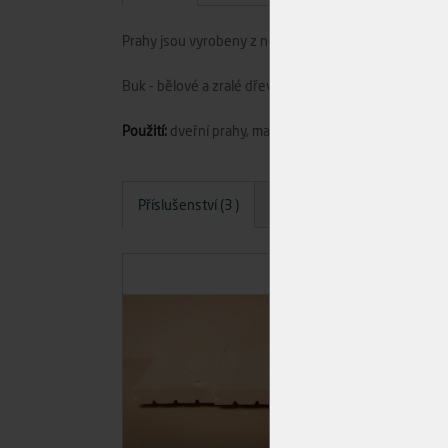
Prahy jsou vyrobeny z nenastavovaného bukového ma
Buk - bělové a zralé dřevo žlutavě bílé, s viditelnými
Použití:
dveřní prahy, materiál pro další truhlářské zpr
Příslušenství (3 )
Dotazy
Hodnocení
A