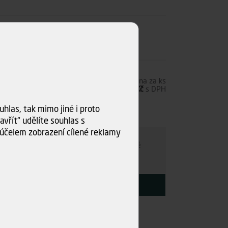
2,00 Kč
s DPH
Cena za ks
142,14 Kč
bez DPH
172,00 Kč
s DPH
hlas, tak mimo jiné i proto
ku
vřít“ udělíte souhlas s
účelem zobrazení cílené reklamy
e individuálně
- kamkoli po ČR. Po nezávazné
ce s Vámi najdeme nejvýhodnější variantu.
KOUPIT