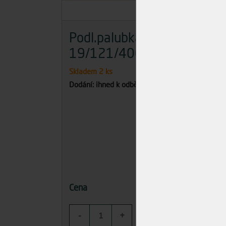
Podl.palubka smrk
44u
19/121/4000 C
dře
Skladem
2 ks
Skla
Dodání: ihned k odběru
Dodán
155,85 Kč
Cena
Cena
-
+
-
KOUPIT