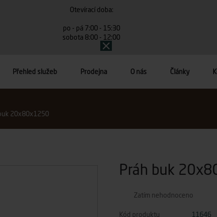
Otevírací doba:
po - pá 7:00 - 15:30
sobota 8:00 - 12:00
Přehled služeb
Prodejna
O nás
Články
K
 buk 20x80x1250
Práh buk 20x
Zatím nehodnoceno
Kód produktu
11646