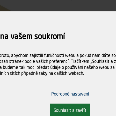
Počet ks
 na vašem soukromí
17
Celkem
roto, abychom zajistili funkčnosti webu a pokud nám dáte sou
Dostupnost:
na objednáv
sah stránek podle vašich preferencí. Tlačítkem „Souhlasit a za
Doba dodání:
na dotaz
a budeme tak moci předat údaje o používání našeho webu za 
lních sítích případně taky na dalších webech.
Doprava
Spočítám
objednáv
Podrobné nastavení
Souhlasit a zavřít