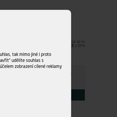
5,00 Kč
s DPH
Cena za ks
20,66 Kč
bez DPH
25,00 Kč
s DPH
hlas, tak mimo jiné i proto
ks)
vřít“ udělíte souhlas s
ru
účelem zobrazení cílené reklamy
e individuálně
- kamkoli po ČR. Po nezávazné
ce s Vámi najdeme nejvýhodnější variantu.
KOUPIT