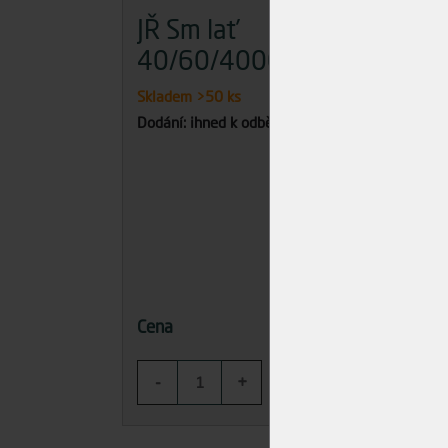
JŘ Sm lať
JŘ
40/60/4000
10
Skladem
>50 ks
Skla
Dodání: ihned k odběru
Dodán
90,02 Kč
Cena
Cena
-
+
-
KOUPIT