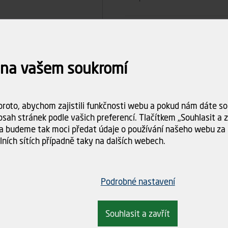
Počet ks
 na vašem soukromí
2
Celkem
roto, abychom zajistili funkčnosti webu a pokud nám dáte sou
Dostupnost:
Skladem (15 
sah stránek podle vašich preferencí. Tlačítkem „Souhlasit a za
Doba dodání:
ihned k odbě
a budeme tak moci předat údaje o používání našeho webu za 
lních sítích případně taky na dalších webech.
Doprava
Spočítám
objednáv
Podrobné nastavení
Souhlasit a zavřít