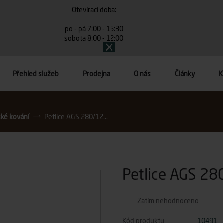
Otevírací doba:
po - pá 7:00 - 15:30
sobota 8:00 - 12:00
Přehled služeb
Prodejna
O nás
Články
K
ské kování
Petlice AGS 280/12...
Petlice AGS 280
Zatím nehodnoceno
Kód produktu
10491