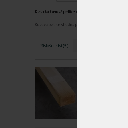
Klasická kovová petlice na dveře a vrata. Povrchová úp
Kovová petlice vhodná pro jednoduché zabezpečení dv
Příslušenství (3 )
Dotazy
Hodnocení
A