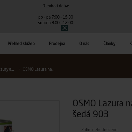
Otevírací doba:
po - pá 7:00 - 15:30
sobota 8:00 - 12:00
Přehled služeb
Prodejna
O nás
Články
K
ury a...
OSMO Lazura na...
OSMO Lazura n
šedá 903
Zatím nehodnoceno