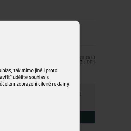
0,00 Kč
s DPH
Cena za ks
2 413,09 Kč
bez DPH
2 920,00 Kč
s DPH
hlas, tak mimo jiné i proto
ku
vřít“ udělíte souhlas s
účelem zobrazení cílené reklamy
e individuálně
- kamkoli po ČR. Po nezávazné
ce s Vámi najdeme nejvýhodnější variantu.
KOUPIT