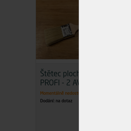
Štětec plochý 332
Št
PROFI - 2 AVYDON
PR
Momentálně nedostupné
Skla
Dodání: na dotaz
Dodán