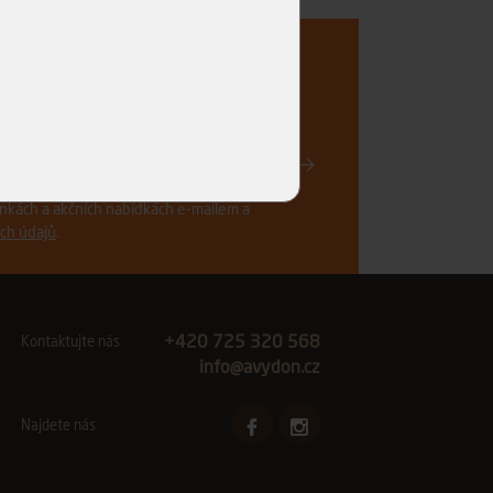
..
Registrovat
vinkách a akčních nabídkách e-mailem a
ch údajů
.
+420 725 320 568
Kontaktujte nás
info@avydon.cz
Najdete nás