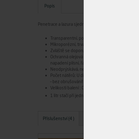
Popis
Penetrace a lazura sjednocená v jednom nátěru – inov
Transparentní, polomatná, k použití venku
Mikroporézní, trvanlivá ochrana pro dřevo ve 
Zvláště se doporučuje na dřevěné fasády, příst
Ochranná olejová lazura odpuzuje vodu a je mi
napadení plísní, řasou a houbou.
Neodprýskává, nepraská a neodlupuje se
Počet nátěrů: U dřeva bez povrchové úpravy dva
– bez obrušování!
Velikosti balení : 0,125 l, 0,75 l, 2,5 l, 25 l
2
1 litr stačí při jednom nátěru na cca 26 m
Příslušenství (4 )
Dotazy
Hodnocení
A