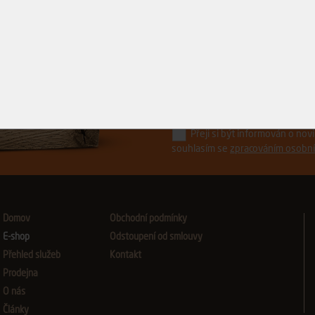
Řízněte do toho.
s ostrými novinkami z Avydonu
Přeji si být informován o no
souhlasím se
zpracováním osobní
Domov
Obchodní podmínky
E-shop
Odstoupení od smlouvy
Přehled služeb
Kontakt
Prodejna
O nás
Články