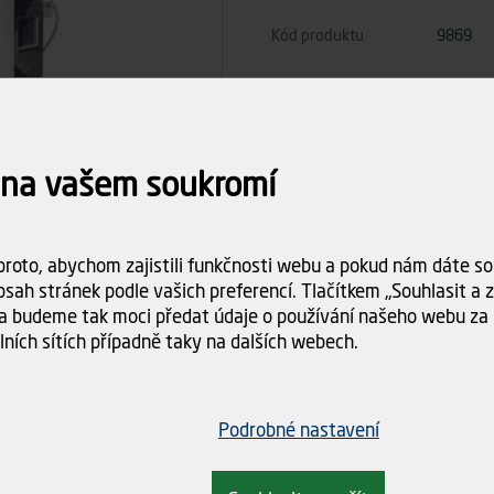
Kód produktu
9869
Počet ks
 na vašem soukromí
2 92
Celkem
roto, abychom zajistili funkčnosti webu a pokud nám dáte sou
Dostupnost:
na objednáv
sah stránek podle vašich preferencí. Tlačítkem „Souhlasit a za
Doba dodání:
na dotaz
a budeme tak moci předat údaje o používání našeho webu za 
lních sítích případně taky na dalších webech.
Doprava
Spočítám
objednáv
Podrobné nastavení