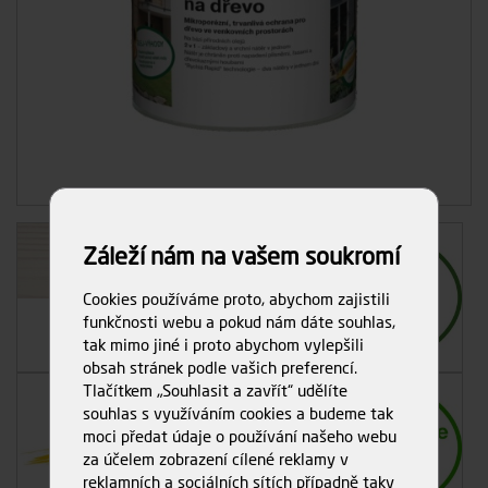
Záleží nám na vašem soukromí
Cookies používáme proto, abychom zajistili
funkčnosti webu a pokud nám dáte souhlas,
tak mimo jiné i proto abychom vylepšili
obsah stránek podle vašich preferencí.
Tlačítkem „Souhlasit a zavřít“ udělíte
souhlas s využíváním cookies a budeme tak
moci předat údaje o používání našeho webu
za účelem zobrazení cílené reklamy v
reklamních a sociálních sítích případně taky