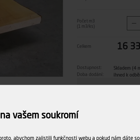
Počet m3
(1 m3/ks)
16 33
Celkem
Dostupnost:
Skladem (4 
Doba dodání:
ihned k odběr
Doprava
Spočítám
objednáv
 na vašem soukromí
roto, abychom zajistili funkčnosti webu a pokud nám dáte sou