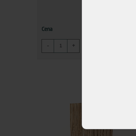
692,12 Kč
Cena
Cena
-
+
-
KOUPIT