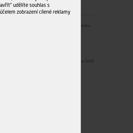
vřít“ udělíte souhlas s
účelem zobrazení cílené reklamy
 je pouze ilustrační. Materiál je specifický svou
ost osobního odběru.
terá se pohybuje od bílé až po světle žlutou, často
ikacích projektu.
u.