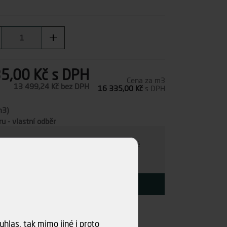
5,00 Kč
s DPH
Cena za m3
13 499,24 Kč
bez DPH
16 335,00 Kč
s DPH
m3)
u - vlastní odběr
e individuálně
- kamkoli po ČR. Po nezávazné
ce s Vámi najdeme nejvýhodnější variantu.
KOUPIT
hlas, tak mimo jiné i proto