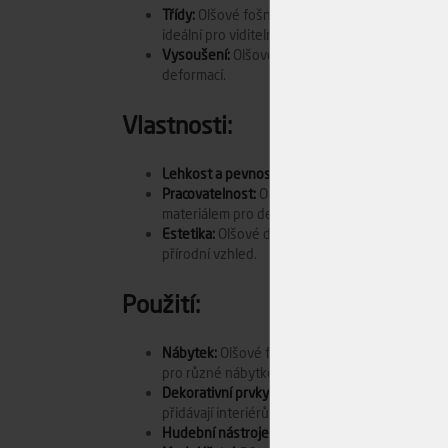
Třídy:
Olšové fošny se třídí podle kvality, která
ideální pro viditelné části nábytku a dekorativní
Vysoušení:
Olšové fošny jsou obvykle sušeny na
deformací.
Vlastnosti:
Lehkost a pevnost:
Olšové dřevo je lehké, což u
Pracovatelnost:
Olšové dřevo se velmi snadno op
materiálem pro detailní řezbářskou práci.
Estetika:
Olšové dřevo má jemnou a rovnoměrnou
přírodní vzhled.
Použití:
Nábytek:
Olšové fošny jsou často používány k vý
pro různé nábytkové projekty.
Dekorativní prvky:
Olšové dřevo je oblíbené pro 
přidávají interiérům elegantní a svěží vzhled.
Hudební nástroje:
Olšové dřevo se často použív