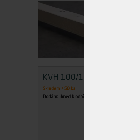
KVH 100/100/4000
Vru
4x
Skladem
>50 ks
Dodání: ihned k odběru
Skla
Dodán