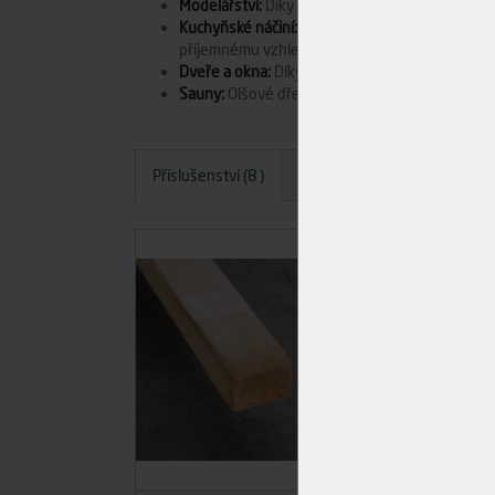
Modelářství:
Díky své snadné opracovatelnosti je
Kuchyňské náčiní:
Olšové dřevo je vhodné pro v
příjemnému vzhledu.
Dveře a okna:
Díky své estetice a dobrým mecha
Sauny:
Olšové dřevo se často používá při výro
Příslušenství (8 )
Dotazy
Hodnocení
A