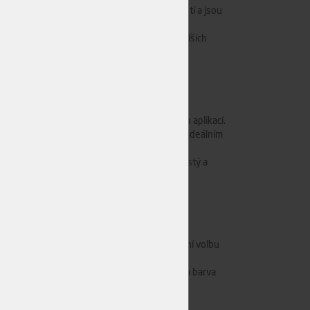
ost textury. Vyšší třídy mají méně nedokonalostí a jsou
minimalizovalo riziko praskání, kroucení a dalších
y, je dostatečně silné pro mnoho truhlářských aplikací.
 Jeho měkkost usnadňuje práci s ním a činí ho ideálním
enalý nádech dodávají konečným výrobkům čistý a
 opracovatelnost a estetika z něj činí populární volbu
 dřevěné dekorace. Jeho jemná textura a světlá barva
ehkosti a dobrým rezonančním vlastnostem.