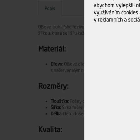
abychom vylepšili ob
Popis
využíváním cookies 
v reklamních a sociá
Olšové truhlářské řezivo ve formě fošen je známé svo
šířkou, která se liší u každého kusu a také ovlivňuje 
Materiál:
Dřevo:
Olšové dřevo je měkké listnaté dřevo, z
s načervenalým nádechem.
Rozměry:
Tloušťka:
Fošny olšového dřeva se obvykle pohy
Šířka:
Šířka fošen může být různá, často se po
Délka:
Délka fošen je často standardizována na 
Kvalita: