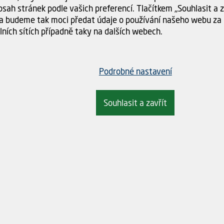
sah stránek podle vašich preferencí. Tlačítkem „Souhlasit a za
a budeme tak moci předat údaje o používání našeho webu za 
lních sítích případně taky na dalších webech.
u jemnou strukturou, snadnou opracovatelností a estetickým vzhledem. Foto
finální cenu. Každý kus je originál a nelze unifikovat, proto je pouze možn
Podrobné nastavení
Souhlasit a zavřít
námé svou jemnou strukturou a rovnoměrnou texturou. Má světlou barvu, k
bují v tloušťkách od 30 mm až po 60 mm nebo více, v závislosti na specif
hybuje od 100 mm až do 500 mm nebo více.
3 až 5 metrů, ale může být i delší podle dostupnosti a požadavků projekt