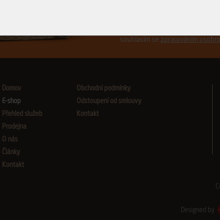
Přeji si být informován o no
souhlasím se
zpracováním osobní
Domov
Obchodní podmínky
E-shop
Odstoupení od smlouvy
Přehled služeb
Kontakt
Prodejna
O nás
Články
Kontakt
C
Designed by