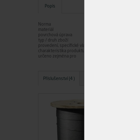
Popis
Norma
materiál
povrchová úprava
typ / druh zboží
provedení, specifické vlastnosti
charakteristika produktu
určeno zejména pro
Příslušenství (4 )
Dotazy
Hodnocení