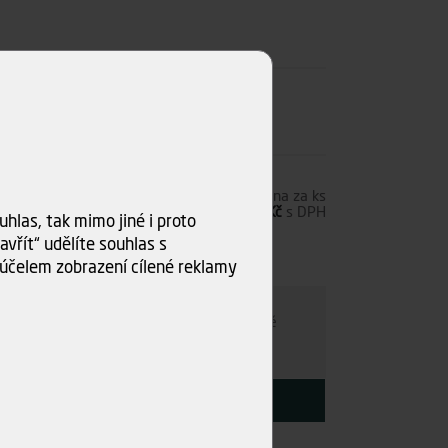
7,00 Kč
s DPH
Cena za ks
5,78 Kč
bez DPH
7,00 Kč
s DPH
hlas, tak mimo jiné i proto
vřít“ udělíte souhlas s
ks)
účelem zobrazení cílené reklamy
ru
e individuálně
- kamkoli po ČR. Po nezávazné
ce s Vámi najdeme nejvýhodnější variantu.
KOUPIT