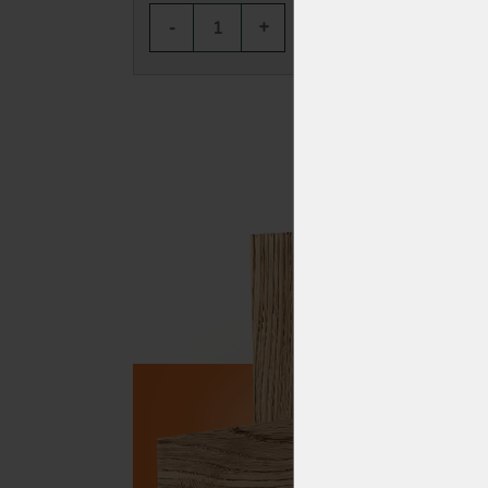
-
+
-
KOUPIT