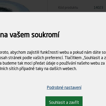
Kód produktu
14023
Počet ks
 na vašem soukromí
Celkem
roto, abychom zajistili funkčnosti webu a pokud nám dáte sou
sah stránek podle vašich preferencí. Tlačítkem „Souhlasit a za
Dostupnost:
Skladem (20 
a budeme tak moci předat údaje o používání našeho webu za 
Doba dodání:
ihned k odbě
lních sítích případně taky na dalších webech.
Doprava
Spočítám
objednáv
Podrobné nastavení
Souhlasit a zavřít