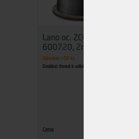
Lano oc. ZCCZ
La
600720, 2mm
60
Skladem
>50 ks
Skla
Dodání: ihned k odběru
Dodán
15,00 Kč
Cena
Cena