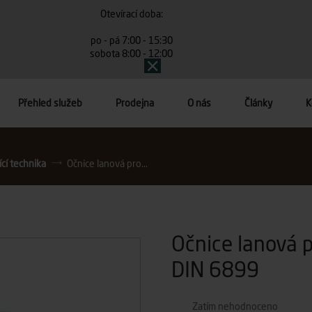
Otevírací doba:
po - pá 7:00 - 15:30
sobota 8:00 - 12:00
Přehled služeb
Prodejna
O nás
Články
K
ící technika
Očnice lanová pro...
Očnice lanová 
DIN 6899
Zatím nehodnoceno