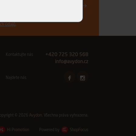
Registrovat
vinkách a akčních nabídkách e-mailem a
ch údajů
.
+420 725 320 568
Kontaktujte nás
info@avydon.cz
Najdete nás
opyright © 2026
Avydon
. Všechna práva vyhrazena.
Hi Promotion
Powered by
ShopFocus