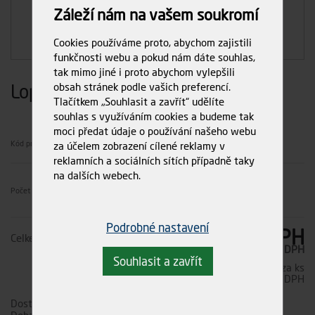
Záleží nám na vašem soukromí
Cookies používáme proto, abychom zajistili
funkčnosti webu a pokud nám dáte souhlas,
tak mimo jiné i proto abychom vylepšili
obsah stránek podle vašich preferencí.
Lopata na sníh kov.násada
Tlačítkem „Souhlasit a zavřít“ udělíte
souhlas s využíváním cookies a budeme tak
Zatím nehodnoceno
moci předat údaje o používání našeho webu
Kód produktu
13300
za účelem zobrazení cílené reklamy v
reklamních a sociálních sítích případně taky
na dalších webech.
Počet ks
Podrobné nastavení
399,00 Kč
s DPH
Celkem
329,73 Kč
bez DPH
Souhlasit a zavřít
Cena za ks
399,00 Kč
s DPH
Dostupnost:
Skladem (1 ks)
Doba dodání: