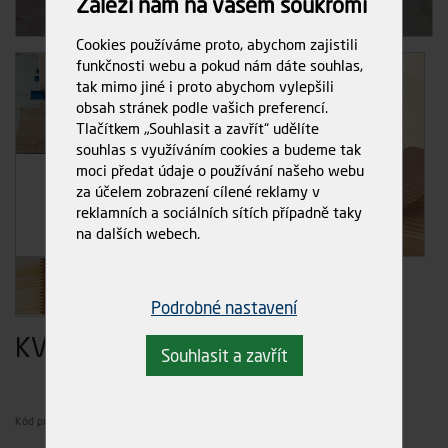
Záleží nám na vašem soukromí
Cookies používáme proto, abychom zajistili
funkčnosti webu a pokud nám dáte souhlas,
tak mimo jiné i proto abychom vylepšili
obsah stránek podle vašich preferencí.
Tlačítkem „Souhlasit a zavřít“ udělíte
souhlas s využíváním cookies a budeme tak
moci předat údaje o používání našeho webu
za účelem zobrazení cílené reklamy v
reklamních a sociálních sítích případně taky
na dalších webech.
Podrobné nastavení
KVH 80/120/5000
Souhlasit a zavřít
Zatím nehodnoceno
Kód produktu
5044