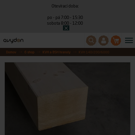
Otevírací doba:
po - pá 7:00 - 15:30
sobota 8:00 - 12:00
Domov
E-shop
KVH a BSH hranoly
KVH 140/200/6000