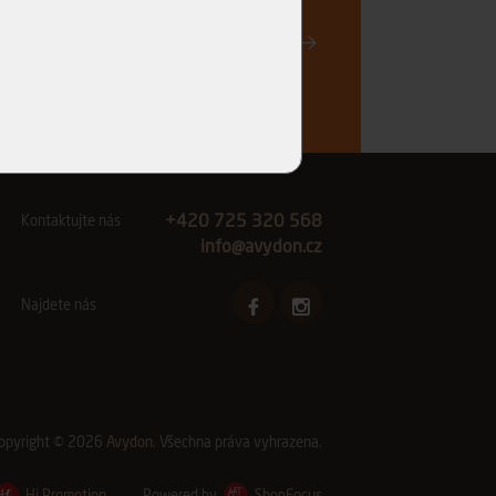
Registrovat
vinkách a akčních nabídkách e-mailem a
ch údajů
.
+420 725 320 568
Kontaktujte nás
info@avydon.cz
Najdete nás
opyright © 2026
Avydon
. Všechna práva vyhrazena.
Hi Promotion
Powered by
ShopFocus