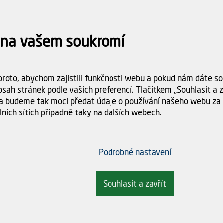
Kód produktu
15466
 na vašem soukromí
Počet ks
roto, abychom zajistili funkčnosti webu a pokud nám dáte sou
9 95
sah stránek podle vašich preferencí. Tlačítkem „Souhlasit a za
Celkem
a budeme tak moci předat údaje o používání našeho webu za 
lních sítích případně taky na dalších webech.
Dostupnost:
Skladem (2 k
Doba dodání:
n/a
Podrobné nastavení
Doprava
Spočítám
objednáv
Souhlasit a zavřít