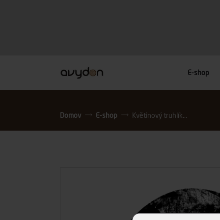
E-shop
Domov
E-shop
Květinový truhlík...