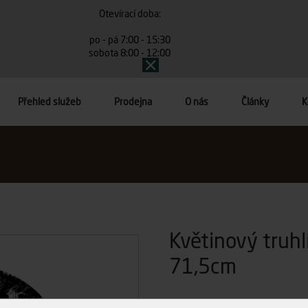
Otevírací doba:
po - pá 7:00 - 15:30
sobota 8:00 - 12:00
Přehled služeb
Prodejna
O nás
Články
K
Květinový truh
71,5cm
Zatím nehodnoceno