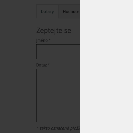
Dotazy
Hodnocení
Zeptejte se
Jméno
*
Dotaz
*
* takto označené pložky je nutné vyplnit