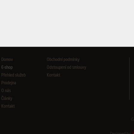
Přeji si být informován o no
souhlasím se
zpracováním osobní
Domov
Obchodní podmínky
E-shop
Odstoupení od smlouvy
Přehled služeb
Kontakt
Prodejna
O nás
Články
Kontakt
C
Designed by