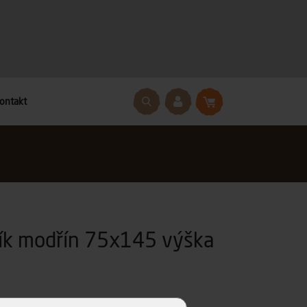
ontakt
lík modřín 75x145 výška