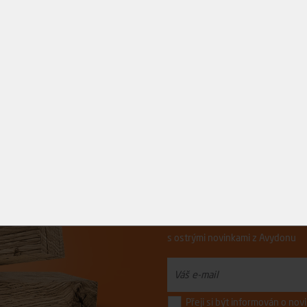
Řízněte do toho.
s ostrými novinkami z Avydonu
Přeji si být informován o no