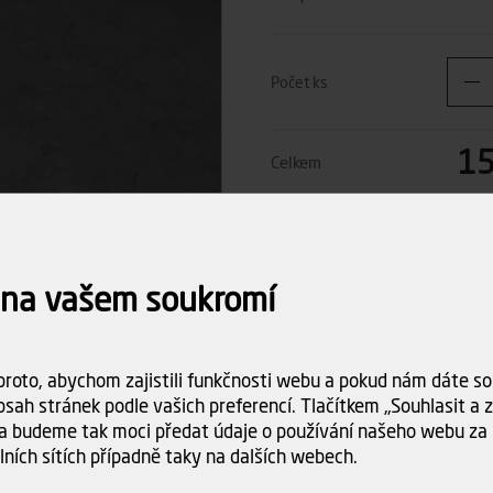
Počet ks
15
Celkem
Dostupnost:
Skladem (>5
Doba dodání:
ihned k odbě
 na vašem soukromí
Doprava
Spočítám
objednáv
roto, abychom zajistili funkčnosti webu a pokud nám dáte sou
sah stránek podle vašich preferencí. Tlačítkem „Souhlasit a za
a budeme tak moci předat údaje o používání našeho webu za 
lních sítích případně taky na dalších webech.