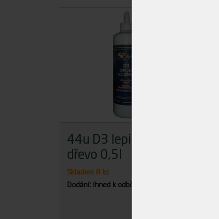
44u D3 lepidlo na
D4 
dřevo 0,5l
30
Skladem
8 ks
Skla
Dodání: ihned k odběru
Dodán