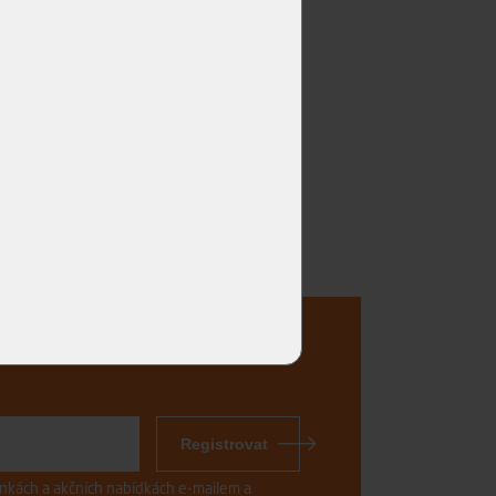
..
Registrovat
vinkách a akčních nabídkách e-mailem a