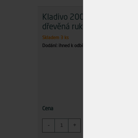
Kladivo 200g
Ho
dřevěná rukojeť
zrn
Skladem
3 ks
Skla
Dodání: ihned k odběru
Dodán
76,00 Kč
Cena
Cena
-
+
-
KOUPIT