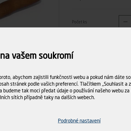
Počet ks
33
Celkem
 na vašem soukromí
Dostupnost:
Skladem (4 k
Doba dodání:
ihned k odbě
roto, abychom zajistili funkčnosti webu a pokud nám dáte sou
Doprava
Spočítám
sah stránek podle vašich preferencí. Tlačítkem „Souhlasit a za
objednáv
a budeme tak moci předat údaje o používání našeho webu za 
lních sítích případně taky na dalších webech.
Podrobné nastavení