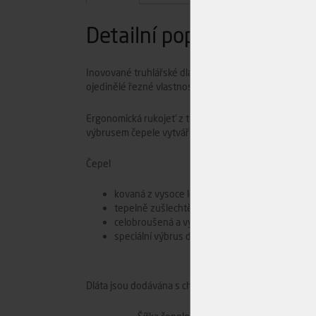
Detailní popis
Inovované truhlářské dláto s průřezem čepele minimal
ojedinělé řezné vlastnosti, zejména při práci v rybiná
Ergonomická rukojeť z tvrdého a houževnatého habrov
výbrusem čepele vytváří jedinečný design tohoto nás
Čepel
kovaná z vysoce legované Cr-Mn oceli
tepelně zušlechtěná na 59 HRc
celobroušená a vyostřená
speciální výbrus do tenkých stran
Dláta jsou dodávána s chráničem ostří se závěsem.