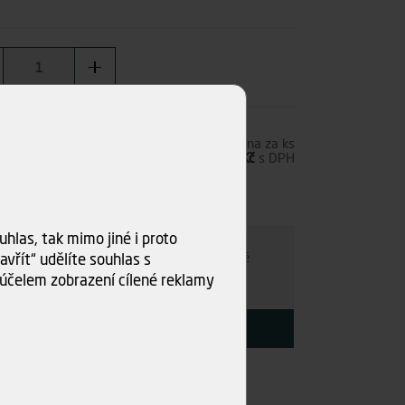
6,00 Kč
s DPH
Cena za ks
277,67 Kč
bez DPH
336,00 Kč
s DPH
s)
ru
hlas, tak mimo jiné i proto
e individuálně
- kamkoli po ČR. Po nezávazné
vřít“ udělíte souhlas s
ce s Vámi najdeme nejvýhodnější variantu.
účelem zobrazení cílené reklamy
KOUPIT