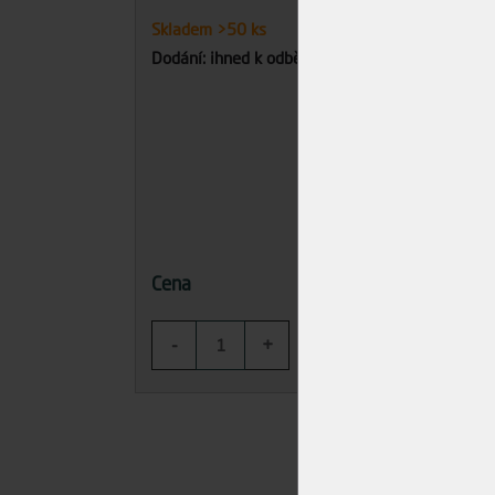
Dodán
Skladem
>50 ks
Dodání: ihned k odběru
382,36 Kč
Cena
Cena
-
+
-
KOUPIT