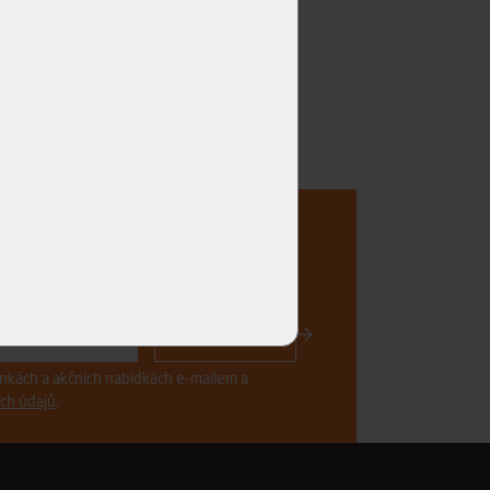
..
Registrovat
vinkách a akčních nabídkách e-mailem a
ch údajů
.