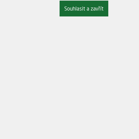
Souhlasit a zavřít
izujícím odpor při průniku dřevem. Originálním vybroušením hran se docilu
ch.
ého dřeva je velmi odolná silným úderům paličkou. Provedení mořené ruk
troje.
Rukojeť
ergonomická s kruhovým p
z mořeného habrového dře
mosazná zděř