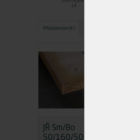
Šířka čepele (mm)
14
Příslušenství (4 )
Dotazy
Hodnocení
A
JŘ Sm/Bo
JŘ
50/160/5000
Mome