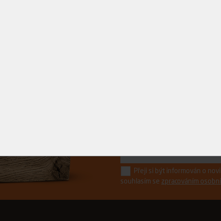
Řízněte do toho.
s ostrými novinkami z Avydonu
Přeji si být informován o no
souhlasím se
zpracováním osobní