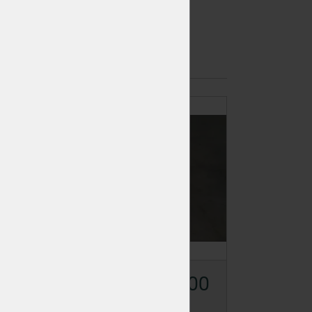
Rozměr rukojeti (mm)
134 x 31
00
KVH 140/140/6000
Skladem
>50 ks